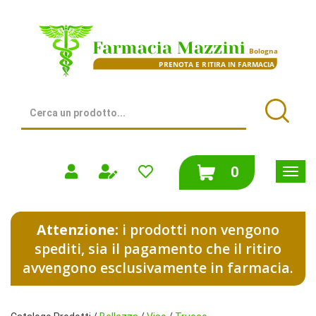
Passa
al
Farmacia
contenuto
Mazzini
principale
|
Bologna
(BO)
Cerca
Prodotto
Cerca
prodotti
0
inseriti
Attenzione:
i prodotti non vengono
spediti, sia il pagamento che il ritiro
avvengono esclusivamente in farmacia.