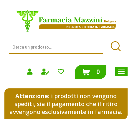
Passa
al
Farmacia
contenuto
Mazzini
principale
|
Bologna
(BO)
Cerca
Prodotto
Cerca
prodotti
0
inseriti
Attenzione:
i prodotti non vengono
spediti, sia il pagamento che il ritiro
avvengono esclusivamente in farmacia.