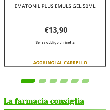
EMATONIL PLUS EMULS GEL 50ML
NU
€13,90
Senza obbligo di ricetta
Aggiungi EMATONIL
Informazioni
PLUS
su EMATONIL
EMULS
PLUS
GEL
EMULS
Aggiungi EMATONIL
50ML alla
GEL
PLUS
wishlist
50ML
EMULS
GEL
50ML al
carrello
La farmacia consiglia