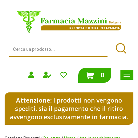
Passa
al
Farmacia
contenuto
Mazzini
principale
|
Bologna
(BO)
Cerca
Prodotto
Cerca
prodotti
0
inseriti
Attenzione:
i prodotti non vengono
spediti, sia il pagamento che il ritiro
avvengono esclusivamente in farmacia.