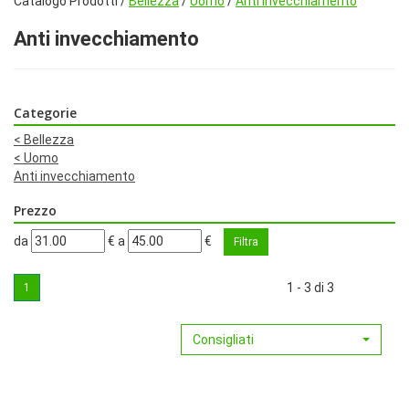
Catalogo Prodotti /
Bellezza
/
Uomo
/
Anti invecchiamento
Anti invecchiamento
Categorie
<
Bellezza
<
Uomo
Anti invecchiamento
Prezzo
filtra
filtra
da
€
a
€
da
a
1 - 3 di 3
1
Consigliati