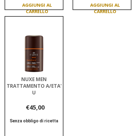
FLUID
IDR
50ML
MULTI-
Aggiungi ERYFOTONA
Aggiungi NUXE
FUNZ
AK-
MEN
NMSC
GEL
FLUID
IDR
50ML al
MULTI-
carrello
FUNZ al
carrello
NUXE MEN
TRATTAMENTO A/ETA'
U
€45,00
Senza obbligo di ricetta
Informazioni
su NUXE