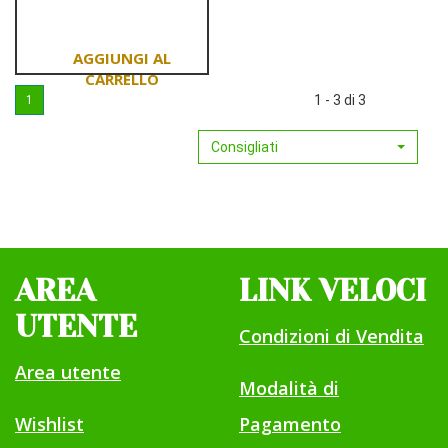
MEN
TRATTAMENTO
A/ETA'
U
Aggiungi NUXE
1 - 3 di 3
1
MEN
TRATTAMENTO
Consigliati
A/ETA'
U al
carrello
AREA
LINK VELOCI
UTENTE
Condizioni di Vendita
Area utente
Modalità di
Wishlist
Pagamento