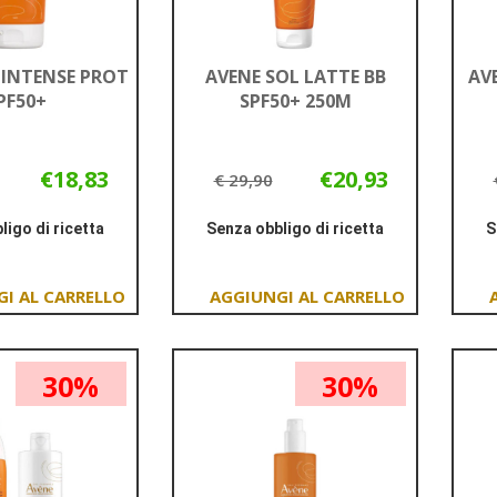
 INTENSE PROT
AVENE SOL LATTE BB
AV
PF50+
SPF50+ 250M
€18,83
€20,93
€ 29,90
ligo di ricetta
Senza obbligo di ricetta
S
Informazioni
Informazioni
su AVENE
su AVENE
SOL
SOL
Aggiungi AVENE
Aggiungi AVENE
INTENSE
LATTE
SOL
SOL
PROT
BB
INTENSE
LATTE
SPF50+
SPF50+
30%
30%
PROT
BB
250M
SPF50+ al
SPF50+
carrello
250M al
carrello