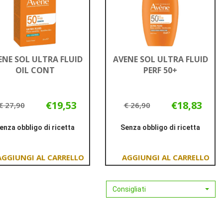
ENE SOL ULTRA FLUID
AVENE SOL ULTRA FLUID
OIL CONT
PERF 50+
€19,53
€18,83
€ 27,90
€ 26,90
enza obbligo di ricetta
Senza obbligo di ricetta
Informazioni
Informazioni
su AVENE
su AVENE
SOL
SOL
Aggiungi AVENE
Aggiungi AVENE
ULTRA
ULTRA
SOL
SOL
FLUID
FLUID
ULTRA
ULTRA
Consigliati
OIL
PERF
FLUID
FLUID
CONT
50+
OIL
PERF
CONT al
50+ al