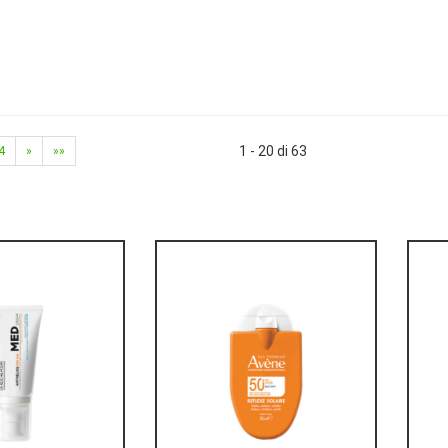
1 - 20 di 63
4
»
»»