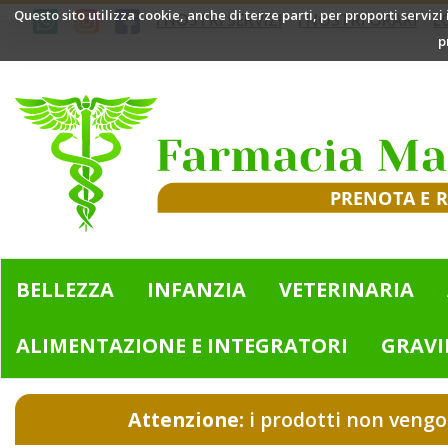
Passa
Questo sito utilizza cookie, anche di terze parti, per proporti servizi
I NOSTRI SERVIZI
I NOSTRI ORARI
L
al
p
contenuto
principale
Farmacia
Mazzini
|
Bologna
(BO)
BELLEZZA
INFANZIA
VETERINARIA
ALIMENTAZIONE E INTEGRATORI
GRAVI
Attenzione:
i prodotti non vengo