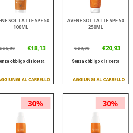
ENE SOL LATTE SPF 50
AVENE SOL LATTE SPF 50
100ML
250ML
€18,13
€20,93
€ 25,90
€ 29,90
enza obbligo di ricetta
Senza obbligo di ricetta
Informazioni
Informazioni
su AVENE
su AVENE
SOL
SOL
Aggiungi AVENE
Aggiungi AVENE
LATTE
LATTE
SOL
SOL
SPF
SPF
LATTE
LATTE
50
50
30%
30%
SPF
SPF
100ML
250ML
50
50
100ML al
250ML al
carrello
carrello