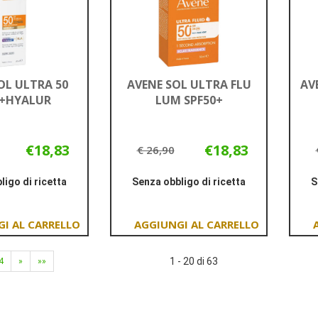
OL ULTRA 50
AVENE SOL ULTRA FLU
AV
+HYALUR
LUM SPF50+
€18,83
€18,83
€ 26,90
ligo di ricetta
Senza obbligo di ricetta
S
Informazioni
Informazioni
su AVENE
su AVENE
SOL
SOL
Aggiungi AVENE
Aggiungi AVENE
ULTRA
ULTRA
SOL
SOL
50
FLU
1 - 20 di 63
4
»
»»
ULTRA
ULTRA
50ML+HYALUR
LUM
50
FLU
SPF50+
50ML+HYALUR al
LUM
carrello
SPF50+ al