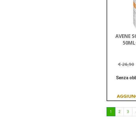
AVENE S
50ML
€ 26,90
Senza obb
1
2
3