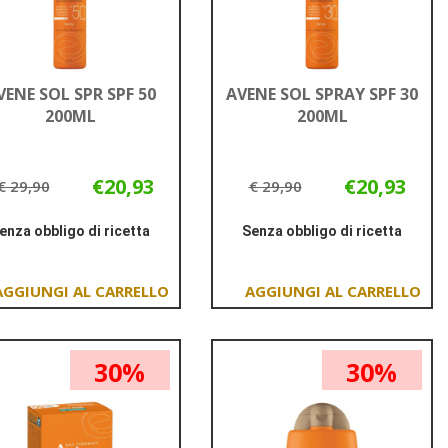
VENE SOL SPR SPF 50
AVENE SOL SPRAY SPF 30
200ML
200ML
€20,93
€20,93
€ 29,90
€ 29,90
enza obbligo di ricetta
Senza obbligo di ricetta
Informazioni
Informazioni
su AVENE
su AVENE
SOL
SOL
Aggiungi AVENE
Aggiungi AVENE
SPR
SPRAY
SOL
SOL
SPF
SPF
SPR
SPRAY
50
30
30%
30%
SPF
SPF
200ML
200ML
50
30
200ML al
200ML al
carrello
carrello