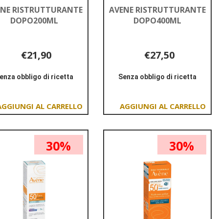
ENE RISTRUTTURANTE
AVENE RISTRUTTURANTE
DOPO200ML
DOPO400ML
€21,90
€27,50
enza obbligo di ricetta
Senza obbligo di ricetta
Informazioni
Informazioni
su AVENE
su AVENE
RISTRUTTURANTE
RISTRUTTURANTE
Aggiungi AVENE
Aggiungi AVENE
DOPO200ML
DOPO400ML
RISTRUTTURANTE
RISTRUTTURANTE
DOPO200ML al
DOPO400ML al
30%
30%
carrello
carrello