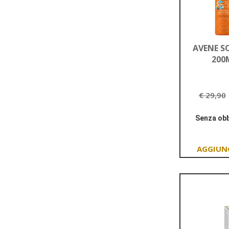
AVENE S
200
€ 29,90
Senza obb