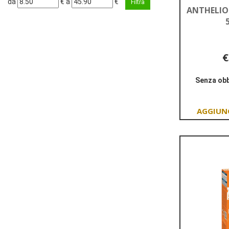
da
€
a
€
ANTHELIO
da
a
€
Senza obb