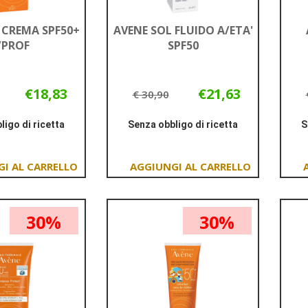
 CREMA SPF50+
AVENE SOL FLUIDO A/ETA'
/PROF
SPF50
€18,83
€21,63
€ 30,90
ligo di ricetta
Senza obbligo di ricetta
S
Informazioni
Informazioni
su AVENE
su AVENE
SOL
SOL
Aggiungi AVENE
Aggiungi AVENE
CREMA
FLUIDO
SOL
SOL
SPF50+
A/ETA'
CREMA
FLUIDO
S/PROF
SPF50
30%
30%
SPF50+
A/ETA'
S/PROF al
SPF50 al
carrello
carrello