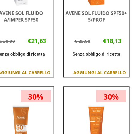
AVENE SOL FLUIDO
AVENE SOL FLUIDO SPF50+
A/IMPER SPF50
S/PROF
€21,63
€18,13
€ 30,90
€ 25,90
enza obbligo di ricetta
Senza obbligo di ricetta
Informazioni
Informazioni
su AVENE
su AVENE
SOL
SOL
Aggiungi AVENE
Aggiungi AVENE
FLUIDO
FLUIDO
SOL
SOL
A/IMPER
SPF50+
FLUIDO
FLUIDO
SPF50
S/PROF
30%
30%
A/IMPER
SPF50+
SPF50 al
S/PROF al
carrello
carrello