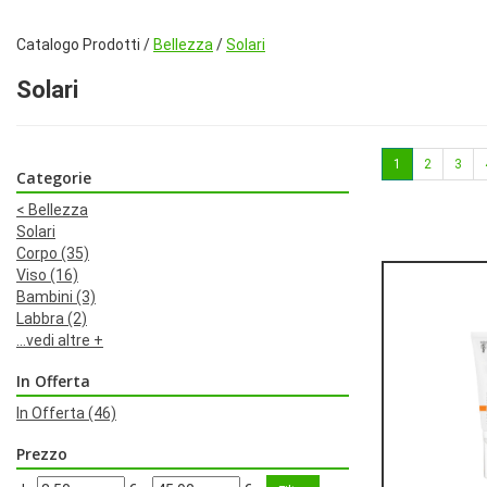
Catalogo Prodotti /
Bellezza
/
Solari
Solari
1
2
3
Categorie
<
Bellezza
Solari
Corpo
(35)
Viso
(16)
Bambini
(3)
Labbra
(2)
...vedi altre +
In Offerta
In Offerta
(46)
Prezzo
filtra
filtra