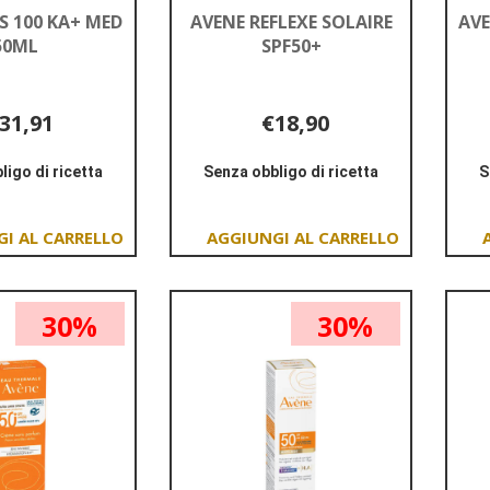
S 100 KA+ MED
AVENE REFLEXE SOLAIRE
AV
50ML
SPF50+
31,91
€18,90
ligo di ricetta
Senza obbligo di ricetta
S
Informazioni
Informazioni
su ANTHELIOS
su AVENE
100
REFLEXE
Aggiungi ANTHELIOS
Aggiungi AVENE
KA+
SOLAIRE
100
REFLEXE
MED
SPF50+
KA+
SOLAIRE
50ML
30%
30%
MED
SPF50+ al
50ML al
carrello
carrello