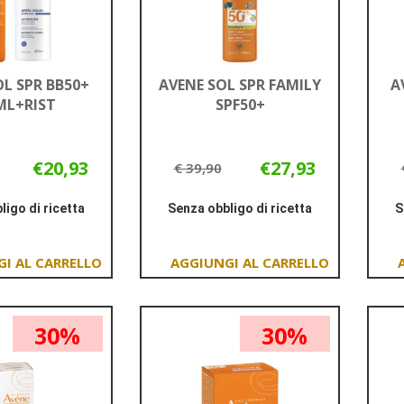
OL SPR BB50+
AVENE SOL SPR FAMILY
A
ML+RIST
SPF50+
€20,93
€27,93
€ 39,90
ligo di ricetta
Senza obbligo di ricetta
S
Informazioni
Informazioni
su AVENE
su AVENE
SOL
SOL
Aggiungi AVENE
Aggiungi AVENE
SPR
SPR
SOL
SOL
BB50+
FAMILY
SPR
SPR
200ML+RIST
SPF50+
30%
30%
BB50+
FAMILY
200ML+RIST al
SPF50+ al
carrello
carrello