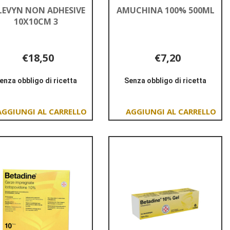
LEVYN NON ADHESIVE
AMUCHINA 100% 500ML
10X10CM 3
€18,50
€7,20
enza obbligo di ricetta
Senza obbligo di ricetta
Informazioni
Informazioni
su ALLEVYN
su AMUCHINA
NON
100%
Aggiungi ALLEVYN
Aggiungi AMUCHINA
ADHESIVE
500ML
NON
100%
10X10CM
ADHESIVE
500ML al
3
10X10CM
carrello
3 al
carrello