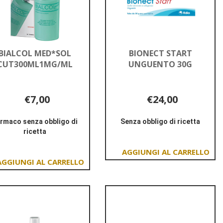
BIALCOL MED*SOL
BIONECT START
CUT300ML1MG/ML
UNGUENTO 30G
€7,00
€24,00
rmaco senza obbligo di
Senza obbligo di ricetta
ricetta
Informazioni
Informazioni
su BIONECT
su BIALCOL
START
Aggiungi BIONECT
MED*SOL
UNGUENTO
Aggiungi BIALCOL
START
CUT300ML1MG/ML
30G
MED*SOL
UNGUENTO
CUT300ML1MG/ML al
30G al
carrello
carrello