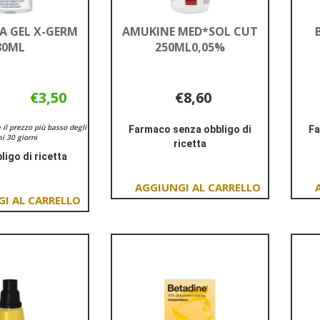
 GEL X-GERM
AMUKINE MED*SOL CUT
80ML
250ML0,05%
€3,50
€8,60
è il prezzo più basso degli
Farmaco senza obbligo di
Fa
i 30 giorni
ricetta
ligo di ricetta
Informazioni
Informazioni
su AMUKINE
su AMUCHINA
MED*SOL
Aggiungi AMUKINE
GEL
CUT
Aggiungi AMUCHINA
MED*SOL
X-
250ML0,05%
GEL
CUT
GERM
X-
250ML0,05% al
80ML
GERM
carrello
80ML al
carrello