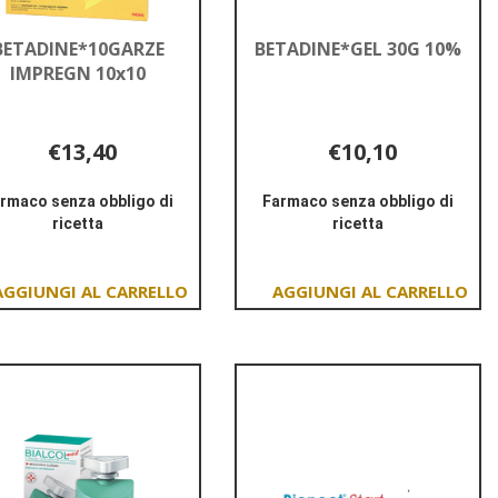
BETADINE*10GARZE
BETADINE*GEL 30G 10%
IMPREGN 10x10
€13,40
€10,10
rmaco senza obbligo di
Farmaco senza obbligo di
ricetta
ricetta
Informazioni
Informazioni
su BETADINE*10GARZE
su BETADINE*GEL
IMPREGN
30G
Aggiungi BETADINE*10GARZE
Aggiungi BETADINE*G
10x10
10%
IMPREGN
30G
10x10 al
10% al
carrello
carrello