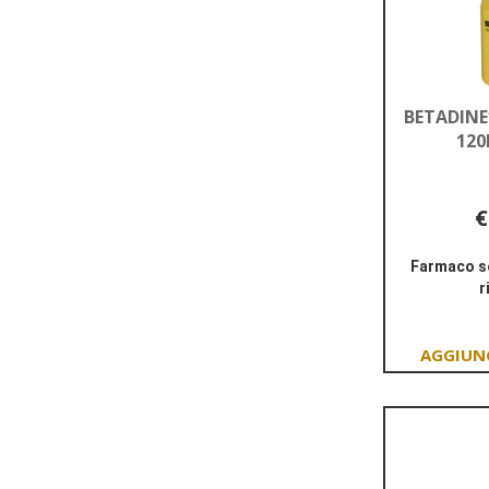
BETADINE
120
€
Farmaco se
r