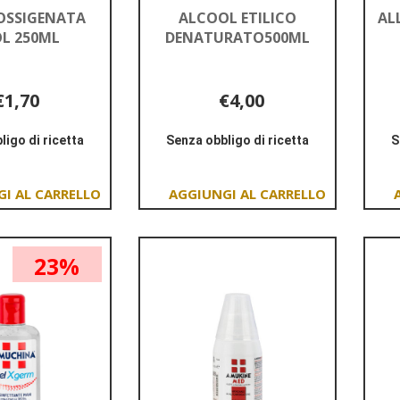
OSSIGENATA
ALCOOL ETILICO
AL
L 250ML
DENATURATO500ML
€1,70
€4,00
ligo di ricetta
Senza obbligo di ricetta
S
Informazioni
Informazioni
su ACQUA
su ALCOOL
OSSIGENATA
ETILICO
Aggiungi ACQUA
Aggiungi ALCOOL
10VOL
DENATURATO500ML
OSSIGENATA
ETILICO
250ML
10VOL
DENATURATO500ML al
23%
250ML al
carrello
carrello