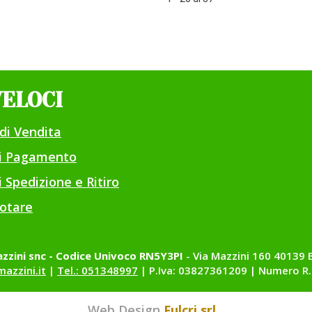
ORALE
PROT
30PZ
225G al
SALV
carrello
30PZ al
carrello
VELOCI
di Vendita
di Pagamento
 Spedizione e Ritiro
otare
zzini snc - Codice Univoco RN5Y3PI
- Via Mazzini 160 40139 
azzini.it
|
Tel.: 051348997
| P.Iva: 03827361209 | Numero R.
Web Design
Fulcri srl