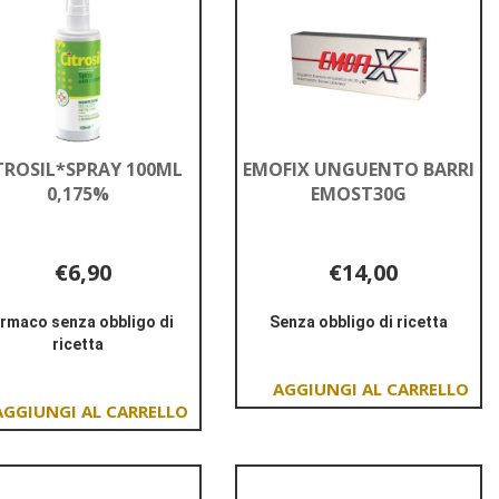
TROSIL*SPRAY 100ML
EMOFIX UNGUENTO BARRI
0,175%
EMOST30G
€6,90
€14,00
rmaco senza obbligo di
Senza obbligo di ricetta
ricetta
Informazioni
Informazioni
su EMOFIX
su CITROSIL*SPRAY
UNGUENTO
Aggiungi EMOFIX
100ML
BARRI
Aggiungi CITROSIL*SPRAY
UNGUENTO
0,175%
EMOST30G
100ML
BARRI
0,175% al
EMOST30G al