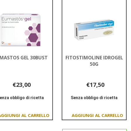
carrello
carrello
MASTOS GEL 30BUST
FITOSTIMOLINE IDROGEL
50G
€23,00
€17,50
enza obbligo di ricetta
Senza obbligo di ricetta
Informazioni
Informazioni
su EUMASTOS
su FITOSTIMOLINE
GEL
IDROGEL
Aggiungi EUMASTOS
Aggiungi FITOSTIMOL
30BUST
50G
GEL
IDROGEL