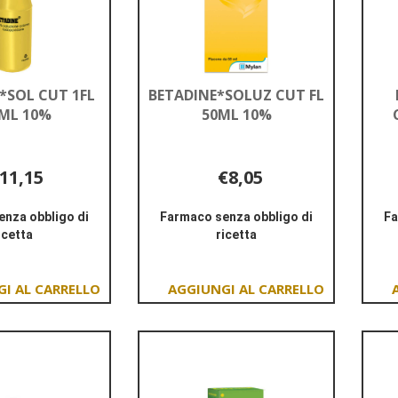
*SOL CUT 1FL
BETADINE*SOLUZ CUT FL
ML 10%
50ML 10%
11,15
€8,05
nza obbligo di
Farmaco senza obbligo di
Fa
icetta
ricetta
Informazioni
Informazioni
su BETADINE*SOL
su BETADINE*SOLUZ
CUT
CUT
Aggiungi BETADINE*SOL
Aggiungi BETADINE*SOLUZ
1FL
FL
CUT
CUT
120ML
50ML
1FL
FL
10%
10%
120ML
50ML
10% al
10% al
carrello
carrello