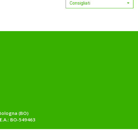
30BUST al
50G al
Consigliati
carrello
carrello
Bologna (BO)
E.A.: BO-549463