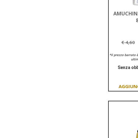
AMUCHINA
€ 4,60
*il prezzo barrato 
ultim
Senza obb