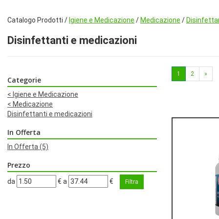
Catalogo Prodotti /
Igiene e Medicazione
/
Medicazione
/
Disinfetta
Disinfettanti e medicazioni
1
2
»
Categorie
<
Igiene e Medicazione
<
Medicazione
Disinfettanti e medicazioni
In Offerta
In Offerta
(5)
Prezzo
filtra
filtra
da
€
a
€
da
a