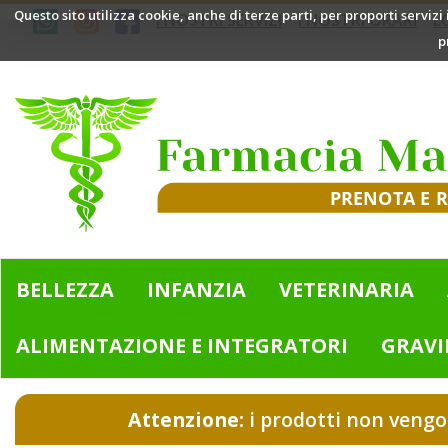
Passa
Questo sito utilizza cookie, anche di terze parti, per proporti servizi
I NOSTRI SERVIZI
I NOSTRI ORARI
L
al
p
contenuto
principale
Farmacia
Mazzini
|
Bologna
(BO)
BELLEZZA
INFANZIA
VETERINARIA
ALIMENTAZIONE E INTEGRATORI
GRAVI
Attenzione:
i prodotti non vengo