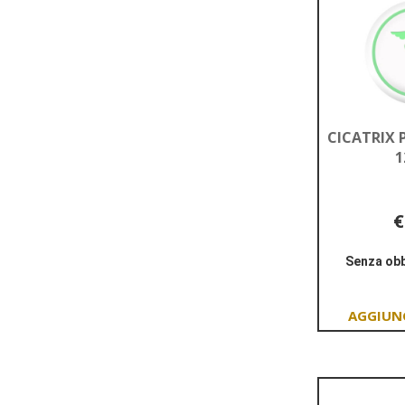
CICATRIX 
1
€
Senza obb