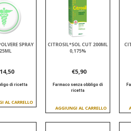
POLVERE SPRAY
CITROSIL*SOL CUT 200ML
CI
25ML
0,175%
14,50
€5,90
ligo di ricetta
Farmaco senza obbligo di
Fa
ricetta
Informazioni
su CICATRIX
Informazioni
POLVERE
su CITROSIL*SOL
Aggiungi CICATRIX
SPRAY
CUT
POLVERE
Aggiungi CITROSIL*SOL
125ML
200ML
SPRAY
CUT
0,175%
125ML al
200ML