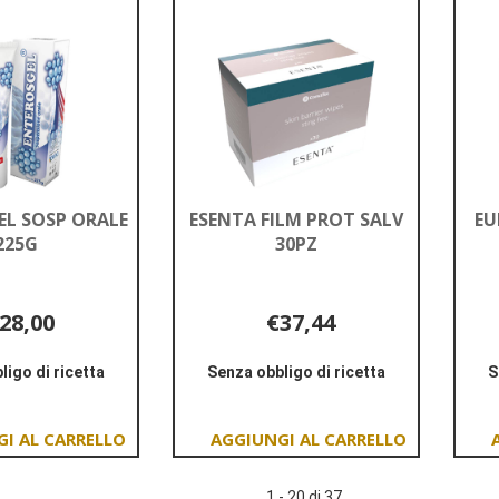
carrello
0,175% al
carrello
L SOSP ORALE
ESENTA FILM PROT SALV
EU
225G
30PZ
28,00
€37,44
ligo di ricetta
Senza obbligo di ricetta
S
Informazioni
Informazioni
su ENTEROSGEL
su ESENTA
SOSP
FILM
Aggiungi ENTEROSGEL
Aggiungi ESENTA
ORALE
PROT
SOSP
FILM
225G
SALV
1 - 20 di 37