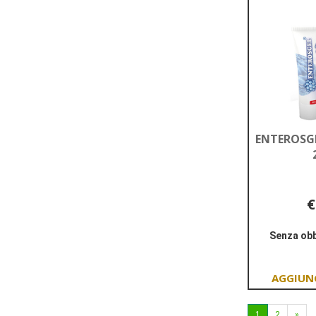
ENTEROSGE
€
Senza obb
1
2
»