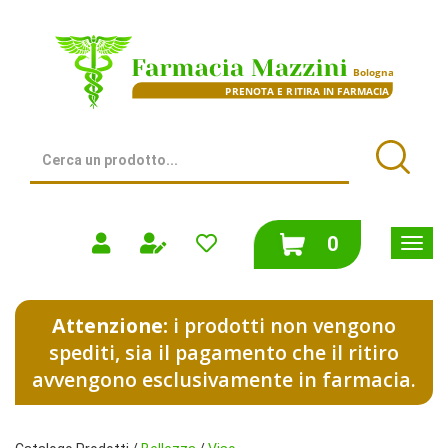
Passa
al
Farmacia
contenuto
Mazzini
principale
|
Bologna
(BO)
Cerca
Prodotto
Cerca
prodotti
0
inseriti
Attenzione:
i prodotti non vengono
spediti, sia il pagamento che il ritiro
avvengono esclusivamente in farmacia.