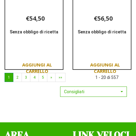
€54,50
€56,50
Senza obbligo di ricetta
Senza obbligo di ricetta
Informazioni
Informazioni
su AVENE
su AVENE
DERMABSOLU
DERMABSOLU
CREMA
SIERO
GG
NF
50ML
30ML
Aggiungi AVENE
Aggiungi AVENE
1 - 20 di 557
1
2
3
4
5
»
»»
DERMABSOLU
DERMABSOLU
CREMA
SIERO
Consigliati
GG
NF
50ML al
30ML al
carrello
carrello
AREA
LINK VELOCI