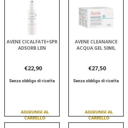
AVENE CICALFATE+SPR
AVENE CLEANANCE
ADSORB LEN
ACQUA GEL 50ML
€22,90
€27,50
Senza obbligo di ricetta
Senza obbligo di ricetta
Informazioni
Informazioni
su AVENE
su AVENE
CICALFATE+SPR
CLEANANCE
ADSORB
ACQUA
LEN
GEL
50ML
Aggiungi AVENE
Aggiungi AVENE