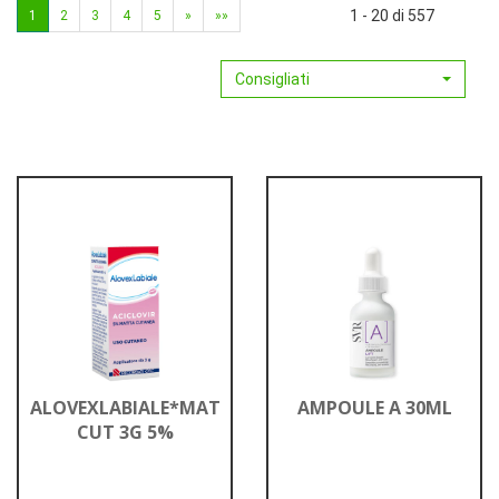
1 - 20 di 557
1
2
3
4
5
»
»»
Consigliati
ALOVEXLABIALE*MAT
AMPOULE A 30ML
CUT 3G 5%