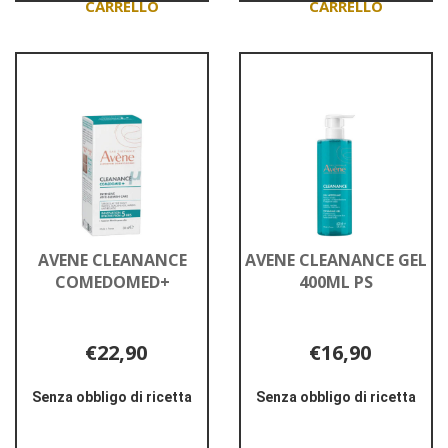
Aggiungi AVENE
Aggiungi AVENE
CLEANANCE
CLEANANCE
COMEDOMED
COMEDOMED
CONC al
PEEL al
carrello
carrello
AVENE CLEANANCE
AVENE CLEANANCE GEL
COMEDOMED+
400ML PS
€22,90
€16,90
Senza obbligo di ricetta
Senza obbligo di ricetta
Informazioni
Informazioni
su AVENE
su AVENE