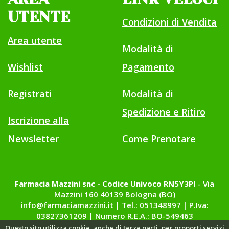
UTENTE
Condizioni di Vendita
Area utente
Modalità di
Wishlist
Pagamento
Registrati
Modalità di
Spedizione e Ritiro
Iscrizione alla
Newsletter
Come Prenotare
Farmacia Mazzini snc - Codice Univoco RN5Y3PI
- Via
Mazzini 160 40139 Bologna (BO)
info@farmaciamazzini.it
|
Tel.: 051348997
| P.Iva:
03827361209 | Numero R.E.A.: BO-549463
Questo sito utilizza cookie, anche di terze parti, per proporti servizi