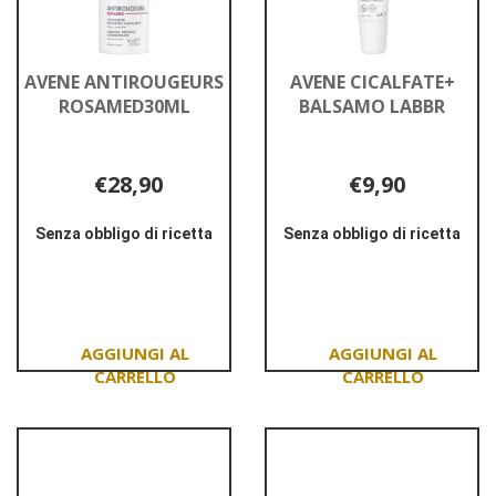
AVENE ANTIROUGEURS
AVENE CICALFATE+
ROSAMED30ML
BALSAMO LABBR
€28,90
€9,90
Senza obbligo di ricetta
Senza obbligo di ricetta
Informazioni
Informazioni
su AVENE
su AVENE
ANTIROUGEURS
CICALFATE+
ROSAMED30ML
BALSAMO
LABBR
Aggiungi AVENE
Aggiungi AVENE
ANTIROUGEURS
CICALFATE+
ROSAMED30ML al
BALSAMO
carrello
LABBR al
carrello