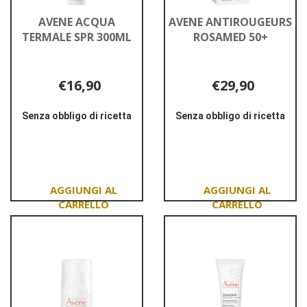
AVENE ACQUA
AVENE ANTIROUGEURS
TERMALE SPR 300ML
ROSAMED 50+
€16,90
€29,90
Senza obbligo di ricetta
Senza obbligo di ricetta
Informazioni
Informazioni
su AVENE
su AVENE
ACQUA
ANTIROUGEURS
TERMALE
ROSAMED
SPR
50+
300ML
Aggiungi AVENE
Aggiungi AVENE
ACQUA
ANTIROUGEURS
TERMALE
ROSAMED
SPR
50+ al
300ML al
carrello
carrello