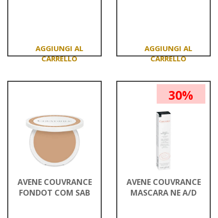
Informazioni
Informazioni
su AVENE
su AVENE
CLEANANCE
CLEANANCE
GEL
HYDRA
DET
CR
200ML
DET
Aggiungi AVENE
Aggiungi AVENE
CLEANANCE
CLEANANCE
GEL
HYDRA
30%
DET
CR
200ML al
DET al
carrello
carrello
AVENE COUVRANCE
AVENE COUVRANCE
FONDOT COM SAB
MASCARA NE A/D