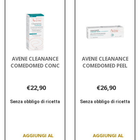
CICALFATE+SPR
CLEANANCE
ADSORB
ACQUA
LEN al
GEL
carrello
50ML al
carrello
AVENE CLEANANCE
AVENE CLEANANCE
COMEDOMED CONC
COMEDOMED PEEL
€22,90
€26,90
Senza obbligo di ricetta
Senza obbligo di ricetta
Informazioni
Informazioni
su AVENE
su AVENE
CLEANANCE
CLEANANCE
COMEDOMED
COMEDOMED
CONC
PEEL