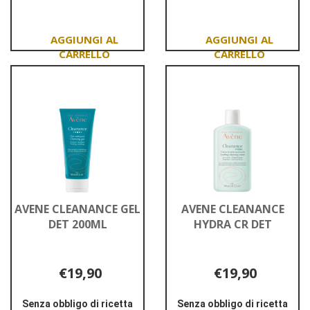
CLEANANCE
CLEANANCE
COMEDOMED+
GEL
400ML
PS
Aggiungi AVENE
Aggiungi AVENE
CLEANANCE
CLEANANCE
COMEDOMED+ al
GEL
carrello
400ML
PS al
carrello
AVENE CLEANANCE GEL
AVENE CLEANANCE
DET 200ML
HYDRA CR DET
€19,90
€19,90
Senza obbligo di ricetta
Senza obbligo di ricetta