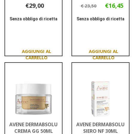
€29,00
€16,45
€ 23,50
Senza obbligo di ricetta
Senza obbligo di ricetta
Informazioni
Informazioni
su AVENE
su AVENE
COUVRANCE
COUVRANCE
FONDOT
MASCARA
COM
NE
SAB
A/D
Aggiungi AVENE
Aggiungi AVENE
COUVRANCE
COUVRANCE
FONDOT
MASCARA
COM
NE
SAB al
A/D al
carrello
carrello
AVENE DERMABSOLU
AVENE DERMABSOLU
CREMA GG 50ML
SIERO NF 30ML