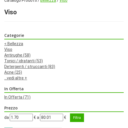
Catalogo Prodotti /
Bellezza
/
Viso
Viso
Categorie
<
Bellezza
Viso
Antirughe
(58)
Tonici / idratanti
(53)
Detergenti / struccanti
(83)
Acne
(25)
...vedi altre +
In Offerta
In Offerta
(71)
Prezzo
filtra
filtra
da
€
a
€
da
a