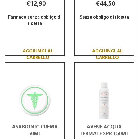
€12,90
€44,50
Farmaco senza obbligo di
Senza obbligo di ricetta
ricetta
Informazioni
Informazioni
su AMPOULE
su ALOVEXLABIALE*MAT
A
CUT
30ML
3G
5%
Aggiungi ALOVEXLABIALE*MAT
Aggiungi AMPOUL
CUT
A
3G
30ML al
5% al
carrello
carrello
ASABIONIC CREMA
AVENE ACQUA
50ML
TERMALE SPR 150ML