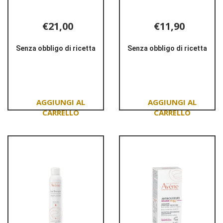
€21,00
€11,90
Senza obbligo di ricetta
Senza obbligo di ricetta
Informazioni
Informazioni
su ASABIONIC
su AVENE
CREMA
ACQUA
50ML
TERMALE
SPR
150ML
Aggiungi ASABIONIC
Aggiungi AVENE
CREMA
ACQUA
50ML al
TERMALE
carrello
SPR
150ML al
carrello