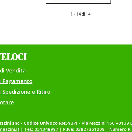
NUTRICOL
8
Aggiungi BIOSCALIN
PL
PL
BIO
NUTRICOL
8
9
CH
1 - 14 di 14
PL
BIO
BIO
9
CH al
CH
BIO
carrello
CH al
carrello
VELOCI
di Vendita
di Pagamento
 Spedizione e Ritiro
otare
zzini snc - Codice Univoco RN5Y3PI
- Via Mazzini 160 40139 
azzini.it
|
Tel.: 051348997
| P.Iva: 03827361209 | Numero R.