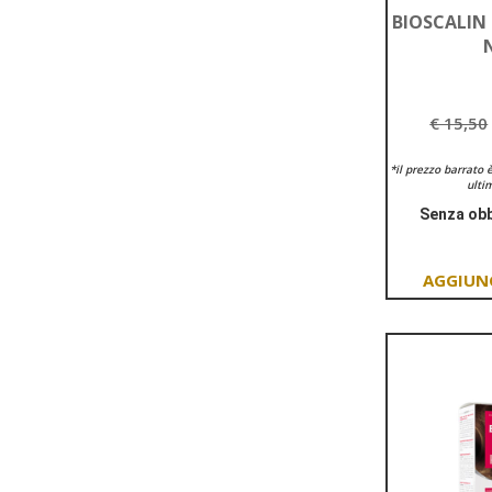
BIOSCALIN
€ 15,50
*il prezzo barrato 
ultim
Senza obb