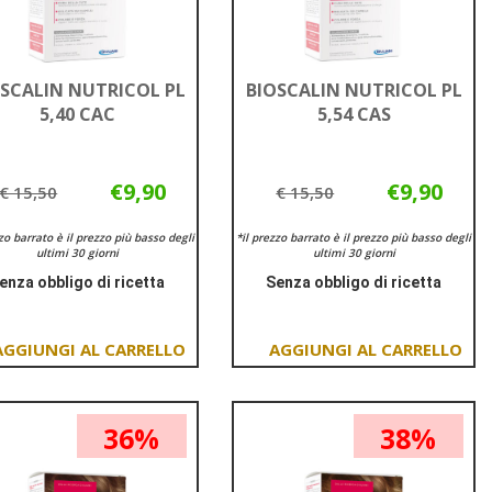
SCALIN NUTRICOL PL
BIOSCALIN NUTRICOL PL
5,40 CAC
5,54 CAS
€9,90
€9,90
€ 15,50
€ 15,50
zzo barrato è il prezzo più basso degli
*il prezzo barrato è il prezzo più basso degli
ultimi 30 giorni
ultimi 30 giorni
enza obbligo di ricetta
Senza obbligo di ricetta
Informazioni
Informazioni
su BIOSCALIN
su BIOSCALIN
NUTRICOL
NUTRICOL
Aggiungi BIOSCALIN
Aggiungi BIOSCALIN
PL
PL
NUTRICOL
NUTRICOL
5,40
5,54
PL
PL
CAC
CAS
36%
38%
5,40
5,54
CAC al
CAS al
carrello
carrello