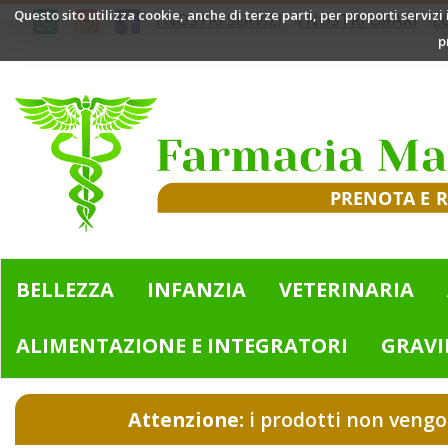
Passa
Questo sito utilizza cookie, anche di terze parti, per proporti servizi
I NOSTRI SERVIZI
I NOSTRI ORARI
L
al
p
contenuto
principale
Farmacia
Mazzini
|
Bologna
(BO)
BELLEZZA
INFANZIA
VETERINARIA
ALIMENTAZIONE E INTEGRATORI
GRAVI
Attenzione:
i prodotti non vengo