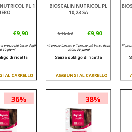
 NUTRICOL PL 1
BIOSCALIN NUTRICOL PL
BIO
NERO
10,23 SA
€9,90
€9,90
€ 15,50
è il prezzo più basso degli
*il prezzo barrato è il prezzo più basso degli
*il pre
i 30 giorni
ultimi 30 giorni
ligo di ricetta
Senza obbligo di ricetta
S
Informazioni
Informazioni
su BIOSCALIN
su BIOSCALIN
NUTRICOL
NUTRICOL
Aggiungi BIOSCALIN
Aggiungi BIOSCALIN
PL
PL
NUTRICOL
NUTRICOL
1
10,23
PL
PL
NERO
SA
36%
38%
1
10,23
NERO al
SA al
carrello
carrello