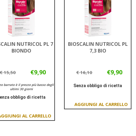
SCALIN NUTRICOL PL 7
BIOSCALIN NUTRICOL PL
BIONDO
7,3 BIO
€9,90
€9,90
€ 15,50
€ 16,10
zzo barrato è il prezzo più basso degli
Senza obbligo di ricetta
ultimi 30 giorni
Informazioni
enza obbligo di ricetta
su BIOSCALIN
Informazioni
NUTRICOL
Aggiungi BIOSCALIN
su BIOSCALIN
PL
NUTRICOL
NUTRICOL
7,3
Aggiungi BIOSCALIN
PL
PL
BIO
NUTRICOL
7,3
7
PL
BIO al