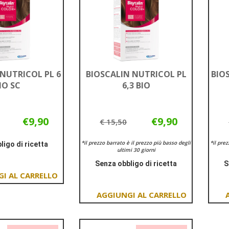
 NUTRICOL PL 6
BIOSCALIN NUTRICOL PL
BIO
IO SC
6,3 BIO
€9,90
€9,90
€ 15,50
*il prezzo barrato è il prezzo più basso degli
*il pre
ligo di ricetta
ultimi 30 giorni
Informazioni
Senza obbligo di ricetta
S
su BIOSCALIN
Informazioni
NUTRICOL
Aggiungi BIOSCALIN
su BIOSCALIN
PL
NUTRICOL
NUTRICOL
6
Aggiungi BIOSCALIN
PL
PL
BIO
NUTRICOL
6
6,3
SC
PL
BIO