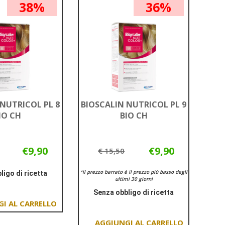
BIO
38%
36%
6,3
SC al
BIO al
carrello
carrello
 NUTRICOL PL 8
BIOSCALIN NUTRICOL PL 9
IO CH
BIO CH
€9,90
€9,90
€ 15,50
*il prezzo barrato è il prezzo più basso degli
ligo di ricetta
ultimi 30 giorni
Informazioni
Senza obbligo di ricetta
su BIOSCALIN
Informazioni
NUTRICOL
Aggiungi BIOSCALIN
su BIOSCALIN
PL
NUTRICOL