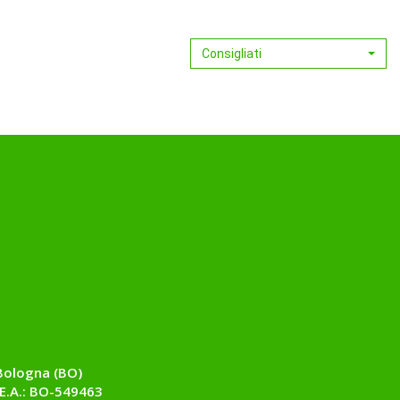
Consigliati
Bologna (BO)
E.A.: BO-549463