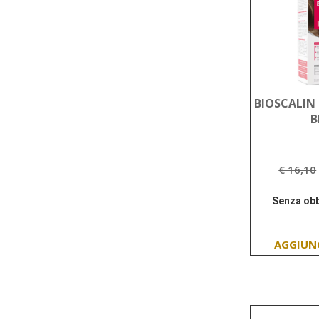
BIOSCALIN
B
€ 16,10
Senza obb