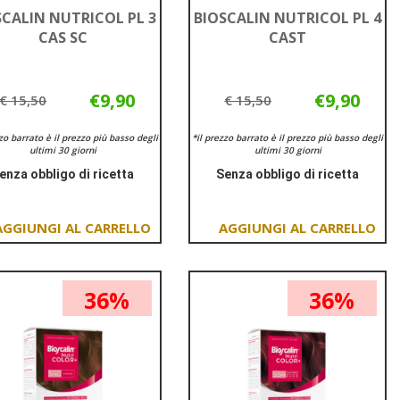
SCALIN NUTRICOL PL 3
BIOSCALIN NUTRICOL PL 4
CAS SC
CAST
€9,90
€9,90
€ 15,50
€ 15,50
zzo barrato è il prezzo più basso degli
*il prezzo barrato è il prezzo più basso degli
ultimi 30 giorni
ultimi 30 giorni
enza obbligo di ricetta
Senza obbligo di ricetta
Informazioni
Informazioni
su BIOSCALIN
su BIOSCALIN
NUTRICOL
NUTRICOL
Aggiungi BIOSCALIN
Aggiungi BIOSCALIN
PL
PL
NUTRICOL
NUTRICOL
3
4
PL
PL
CAS
CAST
36%
36%
3
4
SC
CAS
CAST al
SC al
carrello
carrello