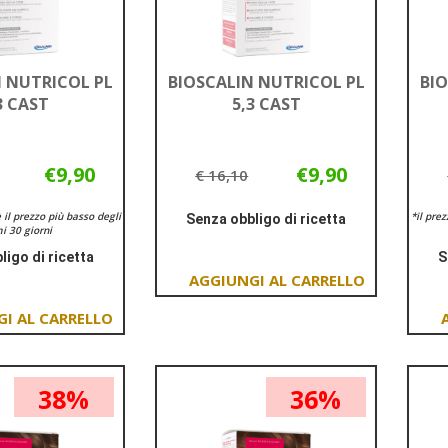
 NUTRICOL PL
BIOSCALIN NUTRICOL PL
BIO
3 CAST
5,3 CAST
€9,90
€9,90
€ 16,10
è il prezzo più basso degli
*il pre
Senza obbligo di ricetta
i 30 giorni
Informazioni
ligo di ricetta
S
su BIOSCALIN
Informazioni
NUTRICOL
Aggiungi BIOSCALIN
su BIOSCALIN
PL
NUTRICOL
NUTRICOL
5,3
Aggiungi BIOSCALIN
PL
PL
CAST
NUTRICOL
5,3
4,3
PL
CAST al
CAST
38%
36%
4,3
carrello
CAST al
carrello