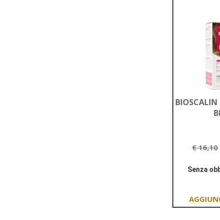
BIOSCALIN
B
€ 16,10
Senza obb