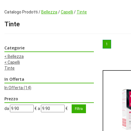
Catalogo Prodotti /
Bellezza
/
Capelli
/
Tinte
Tinte
1
Categorie
<
Bellezza
<
Capelli
Tinte
In Offerta
In Offerta
(14)
Prezzo
filtra
filtra
da
€
a
€
da
a