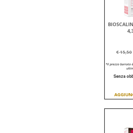
BIOSCALIN
4,
€ 15,50
*il prezzo barrato 
ultim
Senza obb