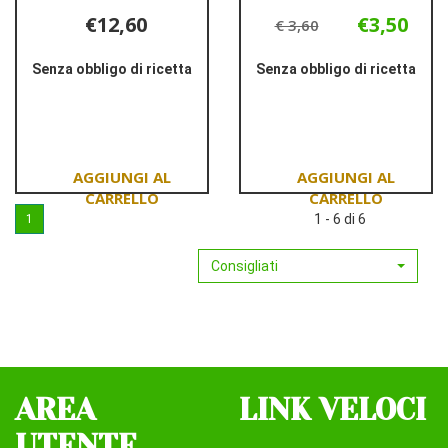
€12,60
€3,50
€ 3,60
Senza obbligo di ricetta
Senza obbligo di ricetta
Informazioni
Informazioni
su PAMPERS
su PROFAR
PROGRESSI
SA
NEWBORN
PANN
28PZ
MIDI3
4/9KG
Aggiungi PAMPERS
Aggiungi PROFAR
20P
1 - 6 di 6
1
PROGRESSI
SA
NEWBORN
PANN
Consigliati
28PZ al
MIDI3
carrello
4/9KG
20P al
carrello
AREA
LINK VELOCI
UTENTE