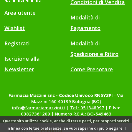
Condizioni di Vendita
Area utente
Modalità di
Wishlist
Pagamento
Registrati
Modalità di
Spedizione e Ritiro
Iscrizione alla
Newsletter
Come Prenotare
Farmacia Mazzini snc - Codice Univoco RN5Y3PI
- Via
Mazzini 160 40139 Bologna (BO)
info@farmaciamazzini.it
|
Tel.: 051348997
| P.Iva:
03827361209 | Numero R.E.A.: BO-549463
Questo sito utilizza cookie, anche di terze parti, per proporti servizi
in linea con le tue preferenze. Se vuoi saperne di più o negare il
Powered by
Prenofa