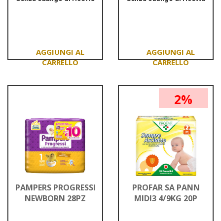
Informazioni
Informazioni
su PAMPERS
su PAMPERS
BD
PROG
DOWNCOUNT
MINI
MIDI
3-
20PZ
6KG
Aggiungi PAMPERS
Aggiungi PAMPER
28PZ
BD
PROG
DOWNCOUNT
MINI
2%
MIDI
3-
20PZ al
6KG
carrello
28PZ al
carrello
PAMPERS PROGRESSI
PROFAR SA PANN
NEWBORN 28PZ
MIDI3 4/9KG 20P