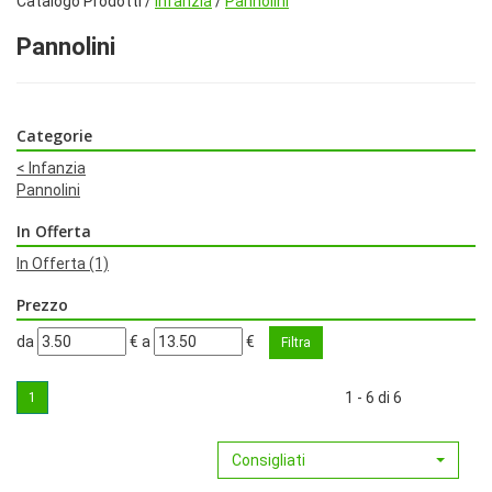
Catalogo Prodotti /
Infanzia
/
Pannolini
Pannolini
Categorie
<
Infanzia
Pannolini
In Offerta
In Offerta
(1)
Prezzo
filtra
filtra
da
€
a
€
da
a
1 - 6 di 6
1
Consigliati