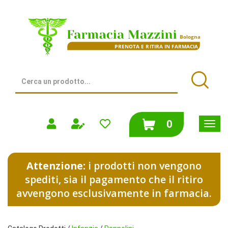
Passa
al
Farmacia
contenuto
Mazzini
principale
|
Bologna
(BO)
Cerca
Prodotto
Cerca
prodotti
0
inseriti
Attenzione:
i prodotti non vengono
spediti, sia il pagamento che il ritiro
avvengono esclusivamente in farmacia.