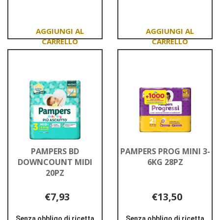
su PAMPERS
su PAMPERS
BD
BD
DOWNCOUNT
DOWNCOUNT
J
MAXI
16PZ
17PZ
Aggiungi PAMPERS
Aggiungi PAMPER
BD
BD
DOWNCOUNT
DOWNCOUNT
J
MAXI
16PZ al
17PZ al
carrello
carrello
PAMPERS BD
PAMPERS PROG MINI 3-
DOWNCOUNT MIDI
6KG 28PZ
20PZ
€7,93
€13,50
Senza obbligo di ricetta
Senza obbligo di ricetta