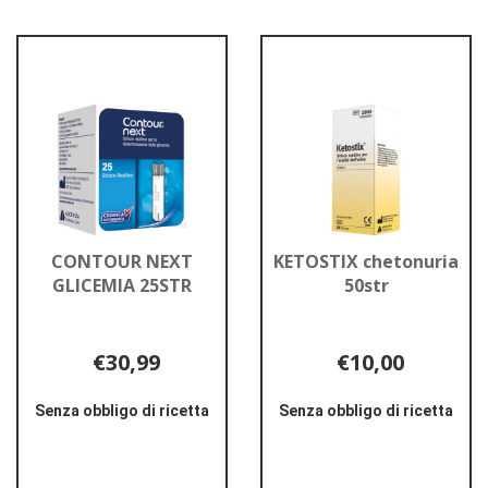
Aggiungi CLEARBLUE
Aggiungi CLEARBL
RILEVAZIONE
RILEVAZIONE
PRECOCE al
RAPIDA1P al
carrello
carrello
CONTOUR NEXT
KETOSTIX chetonuria
GLICEMIA 25STR
50str
€30,99
€10,00
Senza obbligo di ricetta
Senza obbligo di ricetta
Informazioni
Informazioni
su CONTOUR
su KETOSTIX
NEXT
chetonuria