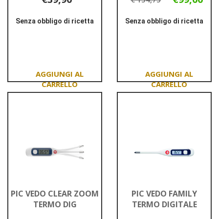
Senza obbligo di ricetta
Senza obbligo di ricetta
Informazioni
Informazioni
su MISURATORE
su OMRON
PRESSIONE
SFIGMO
PL094
BRACCIO
M6
COMF
Aggiungi MISURATORE
Aggiungi OMRON
PRESSIONE
SFIGMO
PL094 al
BRACCIO
carrello
M6
COMF al
carrello
PIC VEDO CLEAR ZOOM
PIC VEDO FAMILY
TERMO DIG
TERMO DIGITALE