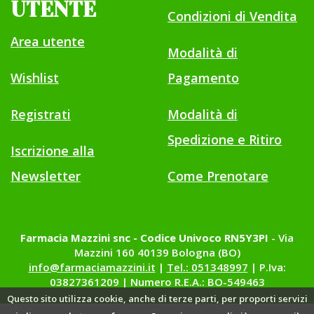
UTENTE
Condizioni di Vendita
Area utente
Modalità di
Wishlist
Pagamento
Registrati
Modalità di
Spedizione e Ritiro
Iscrizione alla
Newsletter
Come Prenotare
Farmacia Mazzini snc - Codice Univoco RN5Y3PI
- Via
Mazzini 160 40139 Bologna (BO)
info@farmaciamazzini.it
|
Tel.: 051348997
| P.Iva:
03827361209 | Numero R.E.A.: BO-549463
Questo sito utilizza cookie, anche di terze parti, per proporti servizi