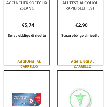
ACCU-CHEK SOFTCLIX
ALLTEST ALCOHOL
25LANC
RAPID SELFTEST
€5,74
€2,90
Senza obbligo di ricetta
Senza obbligo di ricetta
Informazioni
Informazioni
su ACCU-
su ALLTEST
CHEK
ALCOHOL
SOFTCLIX
RAPID
25LANC
SELFTEST
Aggiungi ACCU-
Aggiungi ALLTEST
CHEK
ALCOHOL
SOFTCLIX
RAPID
25LANC al
SELFTEST al
carrello
carrello