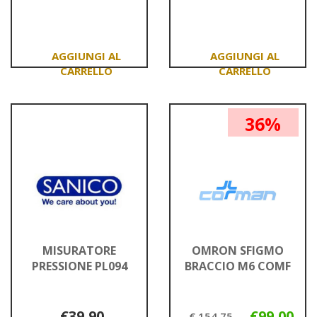
Informazioni
Informazioni
su MEDIPRESTERIL
su MICROLET
FLEXY
LANCETS
TIP
25
TERMOM
LANCETTE
Aggiungi MEDIPRESTERIL
Aggiungi MICROLE
FLEXY
LANCETS
TIP
25
36%
TERMOM al
LANCETTE al
carrello
carrello
MISURATORE
OMRON SFIGMO
PRESSIONE PL094
BRACCIO M6 COMF
€39,90
€99,00
€ 154,75