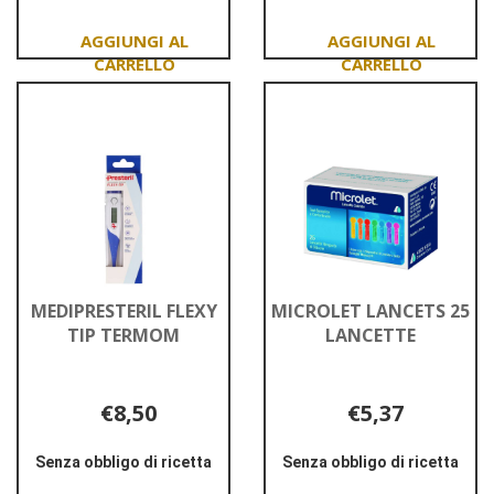
GLICEMIA
50str
25STR
Aggiungi CONTOUR
Aggiungi KETOSTI
NEXT
chetonuria
GLICEMIA
50str
25STR al
al
carrello
carrello
MEDIPRESTERIL FLEXY
MICROLET LANCETS 25
TIP TERMOM
LANCETTE
€8,50
€5,37
Senza obbligo di ricetta
Senza obbligo di ricetta