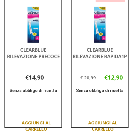
AURICOLARE
SETT
INFR al
1PZ al
carrello
carrello
CLEARBLUE
CLEARBLUE
RILEVAZIONE PRECOCE
RILEVAZIONE RAPIDA1P
€14,90
€12,90
€ 20,99
Senza obbligo di ricetta
Senza obbligo di ricetta
Informazioni
Informazioni
su CLEARBLUE
su CLEARBLUE
RILEVAZIONE
RILEVAZIONE
PRECOCE
RAPIDA1P