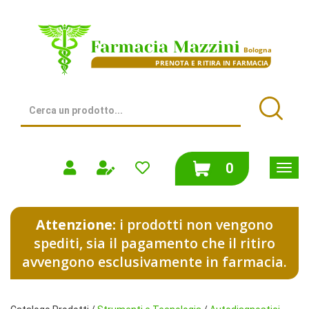
Passa
al
Farmacia
contenuto
Mazzini
principale
|
Bologna
(BO)
Cerca
Prodotto
Cerca
prodotti
0
inseriti
Attenzione:
i prodotti non vengono
spediti, sia il pagamento che il ritiro
avvengono esclusivamente in farmacia.