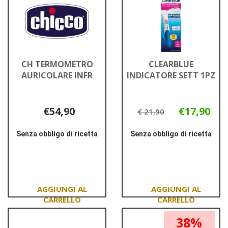
CH TERMOMETRO
CLEARBLUE
AURICOLARE INFR
INDICATORE SETT 1PZ
€54,90
€17,90
€ 21,90
Senza obbligo di ricetta
Senza obbligo di ricetta
Informazioni
Informazioni
su CH
su CLEARBLUE
TERMOMETRO
INDICATORE
AURICOLARE
SETT
INFR
1PZ
Aggiungi CH
Aggiungi CLEARBL
38%
TERMOMETRO
INDICATORE