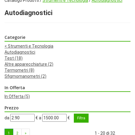
Catalogo Prodotti /
Strumenti e Tecnologia
/
Autodiagnostici
Autodiagnostici
Categorie
<
Strumenti e Tecnologia
Autodiagnostici
Test
(18)
Altre apparecchiature
(2)
Termometri
(8)
Sfigmomanometri
(2)
In Offerta
In Offerta
(5)
Prezzo
filtra
filtra
da
€
a
€
da
a
1 - 20 di 32
1
2
»