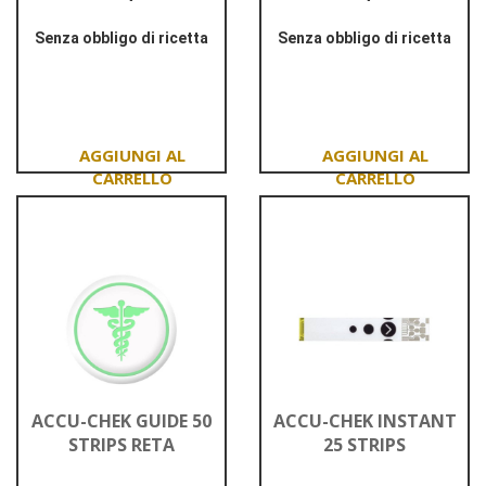
Senza obbligo di ricetta
Senza obbligo di ricetta
Informazioni
Informazioni
su ACCU-
su ACCU-
CHEK
CHEK
AVIVA
FASTCLIX
25STR
24LANC
Aggiungi ACCU-
Aggiungi ACCU-
CHEK
CHEK
AVIVA
FASTCLIX
25STR al
24LANC al
carrello
carrello
ACCU-CHEK GUIDE 50
ACCU-CHEK INSTANT
STRIPS RETA
25 STRIPS