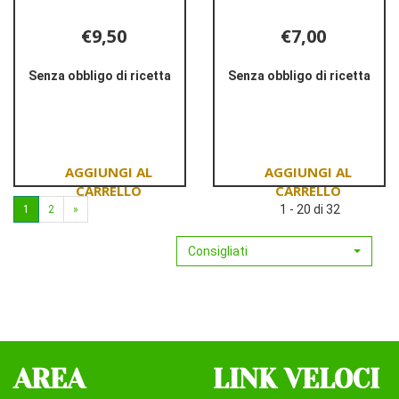
€9,50
€7,00
Senza obbligo di ricetta
Senza obbligo di ricetta
Informazioni
Informazioni
su PIC
su PIC
VEDO
VEDO
CLEAR
FAMILY
ZOOM
TERMO
TERMO
DIGITALE
Aggiungi PIC
Aggiungi PIC
DIG
1 - 20 di 32
1
2
»
VEDO
VEDO
CLEAR
FAMILY
Consigliati
ZOOM
TERMO
TERMO
DIGITALE al
DIG al
carrello
carrello
AREA
LINK VELOCI