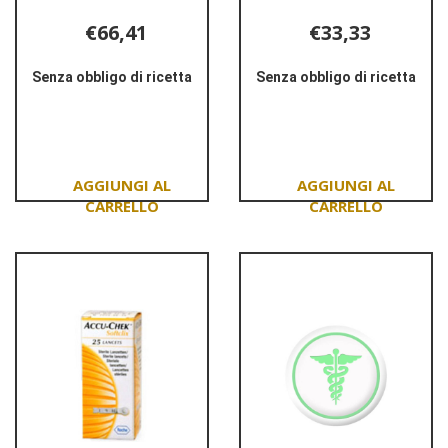
€66,41
€33,33
Senza obbligo di ricetta
Senza obbligo di ricetta
Informazioni
Informazioni
su ACCU-
su ACCU-
CHEK
CHEK
GUIDE
INSTANT
50
25
STRIPS
STRIPS
Aggiungi ACCU-
Aggiungi ACCU-
RETA
CHEK
CHEK
GUIDE
INSTANT
50
25
STRIPS
STRIPS al
RETA al
carrello
carrello