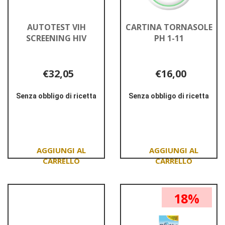
AUTOTEST VIH
CARTINA TORNASOLE
SCREENING HIV
PH 1-11
€32,05
€16,00
Senza obbligo di ricetta
Senza obbligo di ricetta
Informazioni
Informazioni
su AUTOTEST
su CARTINA
VIH
TORNASOLE
SCREENING
PH
HIV
1-
11
Aggiungi AUTOTEST
Aggiungi CARTINA
VIH
TORNASOLE
SCREENING
PH
18%
HIV al
1-
carrello
11 al
carrello