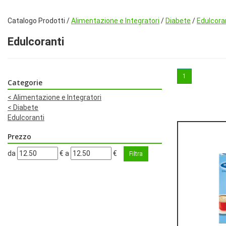
Catalogo Prodotti /
Alimentazione e Integratori
/
Diabete
/
Edulcora
Edulcoranti
1
Categorie
<
Alimentazione e Integratori
<
Diabete
Edulcoranti
Prezzo
filtra
filtra
da
€
a
€
da
a