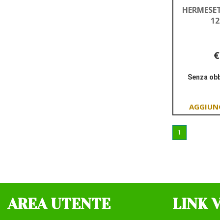
HERMESET
12
€
Senza obb
1
AREA UTENTE
LINK 