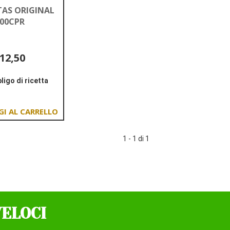
AS ORIGINAL
00CPR
12,50
ligo di ricetta
Informazioni
su HERMESETAS
ORIGINAL
Aggiungi HERMESETAS
1200CPR
ORIGINAL
1 - 1 di 1
1200CPR al
carrello
VELOCI