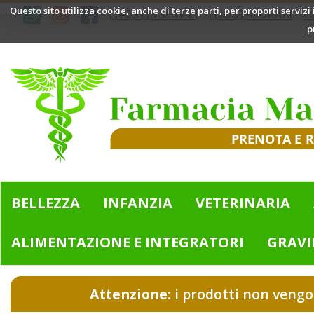
Passa
Questo sito utilizza cookie, anche di terze parti, per proporti servizi
I NOSTRI SERVIZI
I NOSTRI ORARI
L
al
p
contenuto
principale
Farmacia
Mazzini
|
Bologna
(BO)
BELLEZZA
INFANZIA
VETERINARIA
ALIMENTAZIONE E INTEGRATORI
GRAVI
Attenzione:
i prodotti non vengo