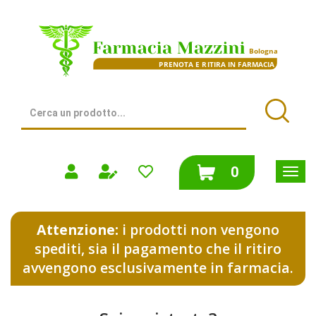
Passa
al
Farmacia
contenuto
Mazzini
principale
|
Bologna
(BO)
Cerca
Prodotto
Cerca
prodotti
0
inseriti
Attenzione:
i prodotti non vengono
spediti, sia il pagamento che il ritiro
avvengono esclusivamente in farmacia.