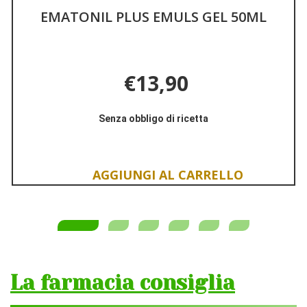
EMATONIL PLUS EMULS GEL 50ML
NU
€13,90
Senza obbligo di ricetta
Aggiungi EMATONIL
Informazioni
PLUS
su EMATONIL
EMULS
PLUS
GEL
EMULS
Aggiungi EMATONIL
50ML alla
GEL
PLUS
wishlist
50ML
EMULS
GEL
50ML al
carrello
La farmacia consiglia