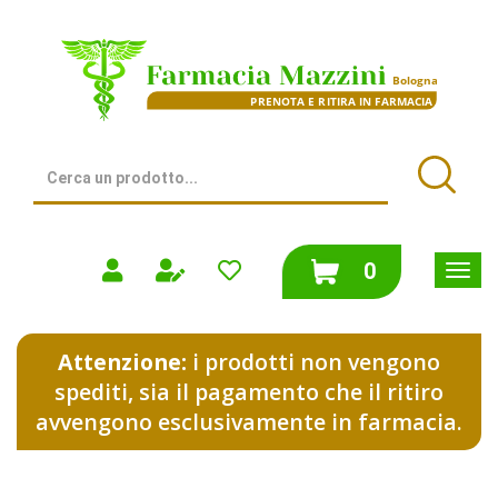
Passa
al
Farmacia
contenuto
Mazzini
principale
|
Bologna
(BO)
Cerca
Prodotto
Cerca
prodotti
0
inseriti
Attenzione:
i prodotti non vengono
spediti, sia il pagamento che il ritiro
avvengono esclusivamente in farmacia.