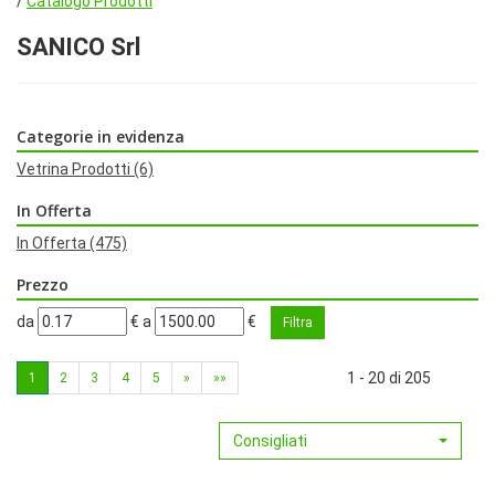
/
Catalogo Prodotti
SANICO Srl
Categorie in evidenza
Vetrina Prodotti
(6)
In Offerta
In Offerta
(475)
Prezzo
filtra
filtra
da
€
a
€
da
a
1 - 20 di 205
1
2
3
4
5
»
»»
Consigliati