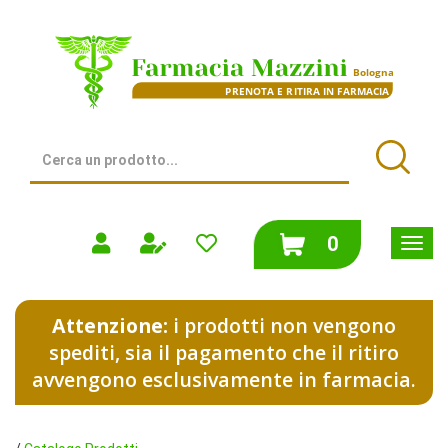
Passa
al
Farmacia
contenuto
Mazzini
principale
|
Bologna
(BO)
Cerca
Prodotto
Cerca
prodotti
0
inseriti
Attenzione:
i prodotti non vengono
spediti, sia il pagamento che il ritiro
avvengono esclusivamente in farmacia.