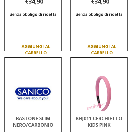
€34,90
€34,90
Senza obbligo di ricetta
Senza obbligo di ricetta
Informazioni
Informazioni
su BASTONE
su BASTONE
DERBY
DERBY
TARTAN
TARTAN
BIANCO
BLU
Aggiungi BASTONE
Aggiungi BASTON
DERBY
DERBY
TARTAN
TARTAN
BIANCO al
BLU al
carrello
carrello
BASTONE SLIM
BHJ011 CERCHIETTO
NERO/CARBONIO
KIDS PINK