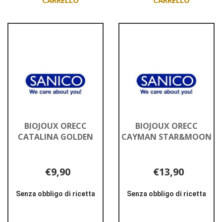
Aggiungi BIOJOUX
Aggiungi BIOJOUX
ORECC
ORECC
BAHAMAS
BONAIRE
GOLDEN al
GOLDEN al
carrello
carrello
BIOJOUX ORECC
BIOJOUX ORECC
CATALINA GOLDEN
CAYMAN STAR&MOON
€9,90
€13,90
Senza obbligo di ricetta
Senza obbligo di ricetta
Informazioni
Informazioni
su BIOJOUX
su BIOJOUX