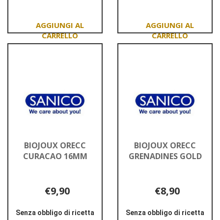
ORECC
ORECC
CATALINA
CAYMAN
GOLDEN
STAR&MOON
Aggiungi BIOJOUX
Aggiungi BIOJOUX
ORECC
ORECC
CATALINA
CAYMAN
GOLDEN al
STAR&MOON al
carrello
carrello
BIOJOUX ORECC
BIOJOUX ORECC
CURACAO 16MM
GRENADINES GOLD
€9,90
€8,90
Senza obbligo di ricetta
Senza obbligo di ricetta