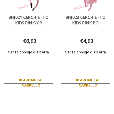
BHJ021 CERCHIETTO
BHJ023 CERCHIETTO
KIDS PINK/CR
KIDS PINK BO
€6,90
€4,90
Senza obbligo di ricetta
Senza obbligo di ricetta
Informazioni
Informazioni
su BHJ021
su BHJ023
CERCHIETTO
CERCHIETTO
KIDS
KIDS
PINK/CR
PINK
BO
Aggiungi BHJ021
Aggiungi BHJ023
CERCHIETTO
CERCHIETTO
KIDS
KIDS
PINK/CR al
PINK
carrello
BO al