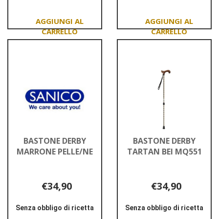
A
2,0
PISTONE
MASK
ANTIVIR
BI
Aggiungi AEROSOL
Aggiungi AVEVITT
A
2,0
PISTONE al
MASK
carrello
ANTIVIR
BI al
carrello
BASTONE DERBY
BASTONE DERBY
MARRONE PELLE/NE
TARTAN BEI MQ551
€34,90
€34,90
Senza obbligo di ricetta
Senza obbligo di ricetta