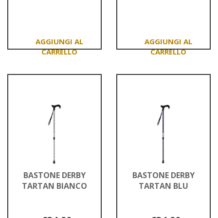
Informazioni
Informazioni
su BASTONE
su BASTONE
DERBY
DERBY
MARRONE
TARTAN
PELLE/NE
BEI
MQ551
Aggiungi BASTONE
Aggiungi BASTON
DERBY
DERBY
MARRONE
TARTAN
PELLE/NE al
BEI
carrello
MQ551 al
carrello
BASTONE DERBY
BASTONE DERBY
TARTAN BIANCO
TARTAN BLU