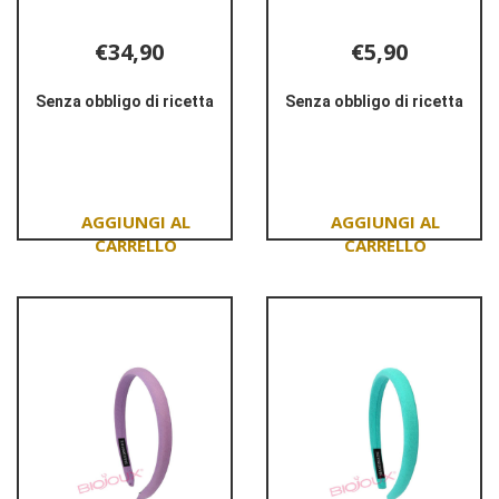
€34,90
€5,90
Senza obbligo di ricetta
Senza obbligo di ricetta
Informazioni
Informazioni
su BASTONE
su BHJ011
SLIM
CERCHIETTO
NERO/CARBONIO
KIDS
PINK
Aggiungi BASTONE
Aggiungi BHJ011
SLIM
CERCHIETTO
NERO/CARBONIO al
KIDS
carrello
PINK al
carrello