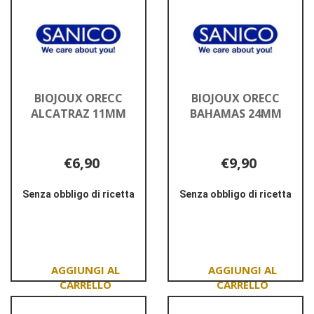
carrello
BIOJOUX ORECC
BIOJOUX ORECC
ALCATRAZ 11MM
BAHAMAS 24MM
€6,90
€9,90
Senza obbligo di ricetta
Senza obbligo di ricetta
Informazioni
Informazioni
su BIOJOUX
su BIOJOUX
ORECC
ORECC
ALCATRAZ
BAHAMAS
11MM
24MM
Aggiungi BIOJOUX
Aggiungi BIOJOUX
ORECC
ORECC