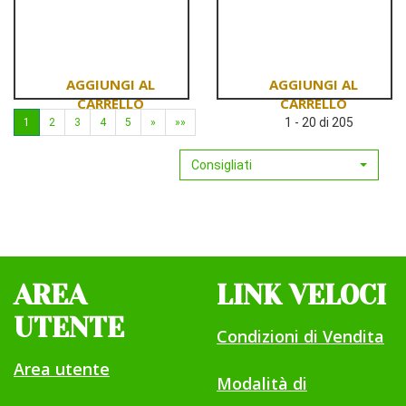
Informazioni
Informazioni
su BIOJOUX
su BIOJOUX
ORECC
ORECC
CURACAO
GRENADINES
16MM
GOLD
Aggiungi BIOJOUX
Aggiungi BIOJOUX
1 - 20 di 205
1
2
3
4
5
»
»»
ORECC
ORECC
CURACAO
GRENADINES
Consigliati
16MM al
GOLD al
carrello
carrello
AREA
LINK VELOCI
UTENTE
Condizioni di Vendita
Area utente
Modalità di