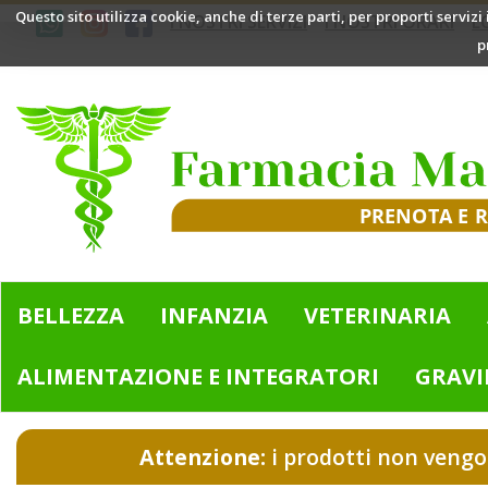
Passa
Questo sito utilizza cookie, anche di terze parti, per proporti servizi
I NOSTRI SERVIZI
I NOSTRI ORARI
L
al
p
contenuto
principale
Farmacia
Mazzini
|
Bologna
(BO)
BELLEZZA
INFANZIA
VETERINARIA
ALIMENTAZIONE E INTEGRATORI
GRAVI
Attenzione:
i prodotti non vengo