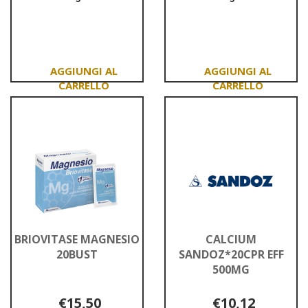
Informazioni
Informazioni
su BALANCE
su BRIOVITASE
MULTIMINERALE
FORTE
40CPR
ARANCIA10BUST
Aggiungi BALANCE
Aggiungi BRIOVIT
MULTIMINERALE
FORTE
40CPR al
ARANCIA10BUST a
carrello
carrello
BRIOVITASE MAGNESIO
CALCIUM
20BUST
SANDOZ*20CPR EFF
500MG
€15,50
€10,12