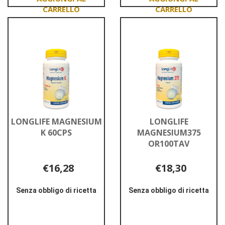
Aggiungi LITHOS
Aggiungi LONGLIFE
100CPR al
MAGNESIUM
carrello
BISGL
90TAV al
carrello
LONGLIFE MAGNESIUM
LONGLIFE
K 60CPS
MAGNESIUM375
OR100TAV
€16,28
€18,30
Senza obbligo di ricetta
Senza obbligo di ricetta
Informazioni
Informazioni
su LONGLIFE
su LONGLIFE