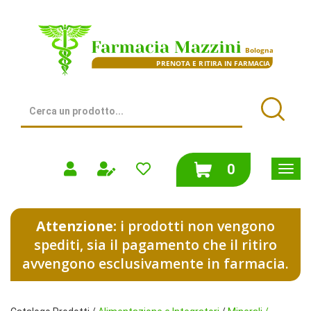
Passa
al
Farmacia
contenuto
Mazzini
principale
|
Bologna
(BO)
Cerca
Prodotto
Cerca
prodotti
0
inseriti
Attenzione:
i prodotti non vengono
spediti, sia il pagamento che il ritiro
avvengono esclusivamente in farmacia.