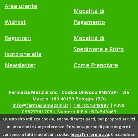
Area utente
Modalità di
Wishlist
Pagamento
Registrati
Modalità di
Spedizione e Ritiro
Iscrizione alla
Newsletter
Come Prenotare
Farmacia Mazzini snc - Codice Univoco RN5Y3PI
- Via
Mazzini 160 40139 Bologna (BO)
info@farmaciamazzini.it
|
Tel.: 051348997
| P.Iva:
03827361209 | Numero R.E.A.: BO-549463
Questo sito utilizza cookie, anche di terze parti, per proporti servizi
in linea con le tue preferenze. Se vuoi saperne di più o negare il
Powered by
Prenofa
consenso a tutti o ad alcuni cookie
leggi l'informativa
. Cliccando su