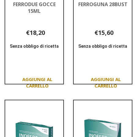
FERRODUE GOCCE
FERROGUNA 28BUST
15ML
€18,20
€15,60
Senza obbligo di ricetta
Senza obbligo di ricetta
Informazioni
Informazioni
su FERRODUE
su FERROGUNA
GOCCE
28BUST
15ML
Aggiungi FERRODUE
Aggiungi FERROG
GOCCE
28BUST al
15ML al
carrello
carrello