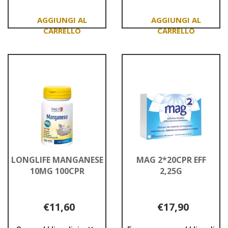
MAGNESIUM
MAGNESIUM375
K
OR100TAV
60CPS
Aggiungi LONGLIFE
Aggiungi LONGLIFE
MAGNESIUM
MAGNESIUM375
K
OR100TAV al
60CPS al
carrello
carrello
LONGLIFE MANGANESE
MAG 2*20CPR EFF
10MG 100CPR
2,25G
€11,60
€17,90