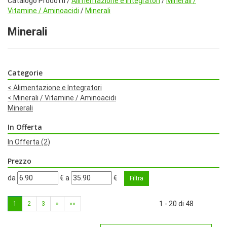
Catalogo Prodotti /
Alimentazione e Integratori
/
Minerali /
Vitamine / Aminoacidi
/
Minerali
Minerali
Categorie
<
Alimentazione e Integratori
<
Minerali / Vitamine / Aminoacidi
Minerali
In Offerta
In Offerta
(2)
Prezzo
filtra
filtra
da
€
a
€
da
a
1 - 20 di 48
1
2
3
»
»»