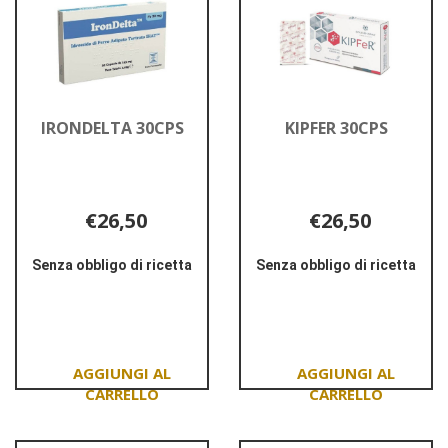
SOFT
GE al
carrello
IRONDELTA 30CPS
KIPFER 30CPS
€26,50
€26,50
Senza obbligo di ricetta
Senza obbligo di ricetta
Informazioni
Informazioni
su IRONDELTA
su KIPFER
30CPS
30CPS
Aggiungi IRONDELTA
Aggiungi KIPFER
30CPS al
30CPS al