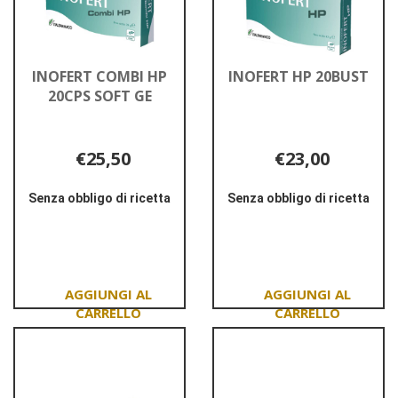
INOFERT COMBI HP
INOFERT HP 20BUST
20CPS SOFT GE
€25,50
€23,00
Senza obbligo di ricetta
Senza obbligo di ricetta
Informazioni
Informazioni
su INOFERT
su INOFERT
COMBI
HP
HP
20BUST
20CPS
SOFT
Aggiungi INOFERT
Aggiungi INOFERT
GE
COMBI
HP
HP
20BUST al
20CPS
carrello