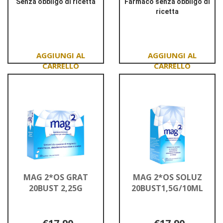
Senza obbligo di ricetta
Farmaco senza obbligo di
ricetta
Informazioni
su LONGLIFE
Informazioni
MANGANESE
su MAG
10MG
2*20CPR
100CPR
EFF
2,25G
Aggiungi LONGLIFE
Aggiungi MAG
MANGANESE
2*20CPR
10MG
EFF
100CPR al
2,25G al
carrello
carrello
MAG 2*OS GRAT
MAG 2*OS SOLUZ
20BUST 2,25G
20BUST1,5G/10ML