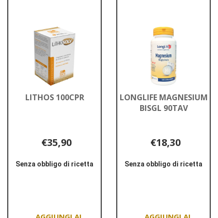
carrello
carrello
LITHOS 100CPR
LONGLIFE MAGNESIUM
BISGL 90TAV
€35,90
€18,30
Senza obbligo di ricetta
Senza obbligo di ricetta
Informazioni
Informazioni
su LITHOS
su LONGLIFE
100CPR
MAGNESIUM
BISGL
90TAV