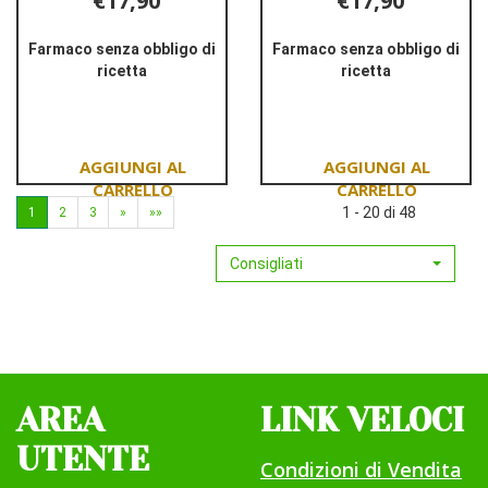
€17,90
€17,90
Farmaco senza obbligo di
Farmaco senza obbligo di
ricetta
ricetta
Informazioni
Informazioni
su MAG
su MAG
2*OS
2*OS
GRAT
SOLUZ
20BUST
20BUST1,5G/10M
Aggiungi MAG
Aggiungi MAG
2,25G
1 - 20 di 48
1
2
3
»
»»
2*OS
2*OS
GRAT
SOLUZ
Consigliati
20BUST
20BUST1,5G/10ML 
2,25G al
carrello
carrello
AREA
LINK VELOCI
UTENTE
Condizioni di Vendita