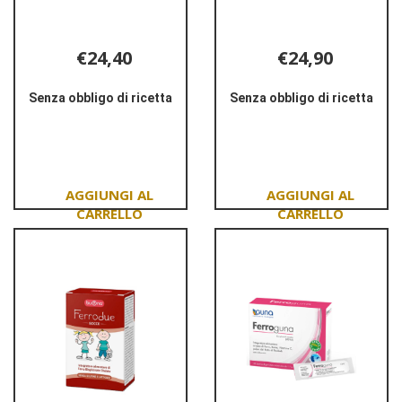
€24,40
€24,90
Senza obbligo di ricetta
Senza obbligo di ricetta
Informazioni
Informazioni
su FERACHEL
su FERRO
ORO
IBSA
24STICK
20FILM
OROSOL
ORODISPERSIB
Aggiungi FERACHEL
Aggiungi FERRO
ORO
IBSA
24STICK
20FILM
OROSOL al
ORODISPERSIB al
carrello
carrello