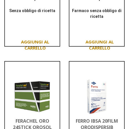
Senza obbligo di ricetta
Farmaco senza obbligo di
ricetta
Informazioni
su BRIOVITASE
Informazioni
MAGNESIO
su CALCIUM
20BUST
SANDOZ*20CPR
EFF
500MG
Aggiungi BRIOVITASE
Aggiungi CALCIUM
MAGNESIO
SANDOZ*20CPR
20BUST al
EFF
carrello
500MG al
carrello
FERACHEL ORO
FERRO IBSA 20FILM
24STICK OROSOL
ORODISPERSIB