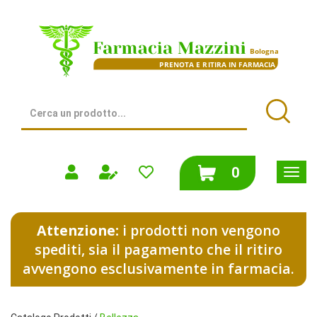
Passa
al
Farmacia
contenuto
Mazzini
principale
|
Bologna
(BO)
Cerca
Prodotto
Cerca
prodotti
0
inseriti
Attenzione:
i prodotti non vengono
spediti, sia il pagamento che il ritiro
avvengono esclusivamente in farmacia.