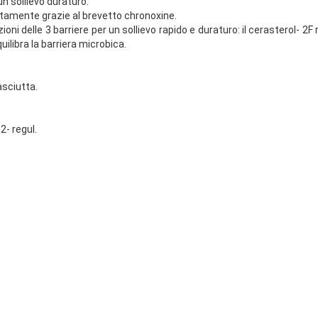
n sollievo duraturo.
amente grazie al brevetto chronoxine.
ni delle 3 barriere per un sollievo rapido e duraturo: il cerasterol- 2F
uilibra la barriera microbica.
asciutta.
- regul.