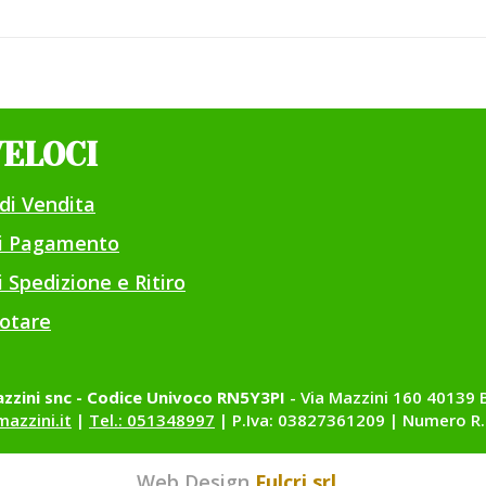
VELOCI
di Vendita
di Pagamento
 Spedizione e Ritiro
otare
zzini snc - Codice Univoco RN5Y3PI
- Via Mazzini 160 40139 
azzini.it
|
Tel.: 051348997
| P.Iva: 03827361209 | Numero R.
Web Design
Fulcri srl