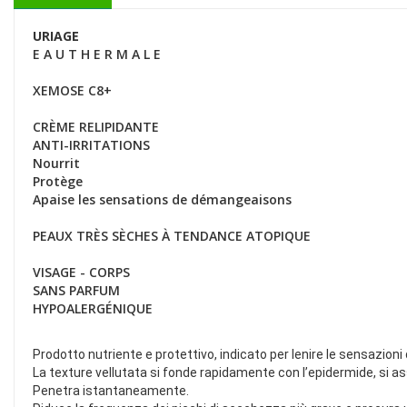
URIAGE
E A U T H E R M A L E
XEMOSE C8+
CRÈME RELIPIDANTE
ANTI-IRRITATIONS
Nourrit
Protège
Apaise les sensations de démangeaisons
PEAUX TRÈS SÈCHES À TENDANCE ATOPIQUE
VISAGE - CORPS
SANS PARFUM
HYPOALERGÉNIQUE
Prodotto nutriente e protettivo, indicato per lenire le sensazioni
La texture vellutata si fonde rapidamente con l’epidermide, si
Penetra istantaneamente.