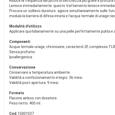
Riduce la frequenza dei picchi di secchezza più grave e procura u
Lenisce immediatamente: questo trattamento lenisce immediat
Procura un sollievo duraturo: agisce simultaneamente sulle funzio
modula la barriera di difesa innata e l’acqua termale di uriage rieq
Modalità d'utilizzo
Applicare quotidianamente su una pelle perfettamente pulita e 
Componenti
Acqua termale uriage, chronoxine, cerasterol-2F, complesso TLR2
Senza profumo.
Ipoallergenica.
Conservazione
Conservare a temperatura ambiente.
Validità a confezionamento integro: 36 mesi.
Validità post-apertura: 9 mesi.
Formato
Flacone airless con dosatore.
Peso netto: 400 ml.
Cod.
15001037