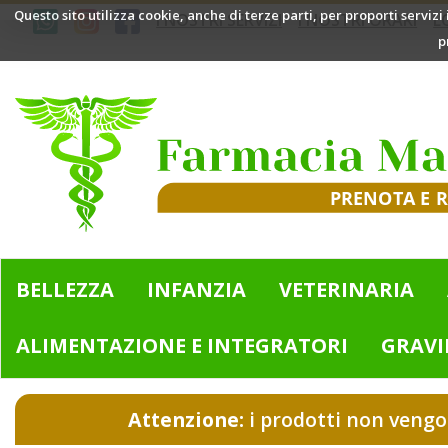
Passa
Questo sito utilizza cookie, anche di terze parti, per proporti servizi
I NOSTRI SERVIZI
I NOSTRI ORARI
L
al
p
contenuto
principale
Farmacia
Mazzini
|
Bologna
(BO)
BELLEZZA
INFANZIA
VETERINARIA
ALIMENTAZIONE E INTEGRATORI
GRAVI
Attenzione:
i prodotti non vengo