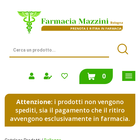
Passa
al
Farmacia
contenuto
Mazzini
principale
|
Bologna
(BO)
Cerca
Prodotto
Cerca
prodotti
0
inseriti
Attenzione:
i prodotti non vengono
spediti, sia il pagamento che il ritiro
avvengono esclusivamente in farmacia.