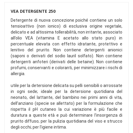
VEA DETERGENTE 250
Detergente di nuova concezione poiché contiene un solo
tensioattivo (non ionico) di esclusiva origine vegetale,
delicato e ad altissima tollerabilità, non irritante, associato
all’olio VEA (vitamina E acetato allo stato puro) in
percentuale elevata con effetto idratante, protettivo e
lenitivo del prurito. Non contiene detergenti anionici
(saponi o derivati del sodio lauril solfato). Non contiene
detergenti anfoteri (derivati delle betaine). Non contiene
profumi, conservanti e coloranti, per minimizzare i rischi di
allergia.
utile per la detersione delicata su pelli sensibili o arrossate
in ogni sede; ideale per la detersione quotidiana del
neonato, del lattante, del bambino nei primi anni di vita,
dell’anziano (specie se allettato) per la formulazione che
rispetta il pH cutaneo la cui variazione è più facile e
duratura a queste età e può determinare l’insorgenza di
prurito diffuso; per la pulizia quotidiana del viso e strucco
degli occhi; per l'igiene intima.