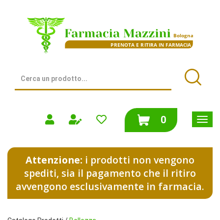
Passa
al
Farmacia
contenuto
Mazzini
principale
|
Bologna
(BO)
Cerca
Prodotto
Cerca
prodotti
0
inseriti
Attenzione:
i prodotti non vengono
spediti, sia il pagamento che il ritiro
avvengono esclusivamente in farmacia.