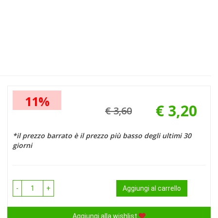
11%
€ 3,20
€ 3,60
Prezzo
Sconto
scontato
del
*il prezzo barrato è il prezzo più basso degli ultimi 30
giorni
-
+
Aggiungi al carrello
Aggiungi alla wishlist