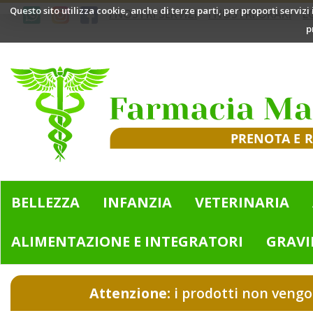
Passa
Questo sito utilizza cookie, anche di terze parti, per proporti servizi
I NOSTRI SERVIZI
I NOSTRI ORARI
L
al
p
contenuto
principale
Farmacia
Mazzini
|
Bologna
(BO)
BELLEZZA
INFANZIA
VETERINARIA
ALIMENTAZIONE E INTEGRATORI
GRAVI
Attenzione:
i prodotti non vengo