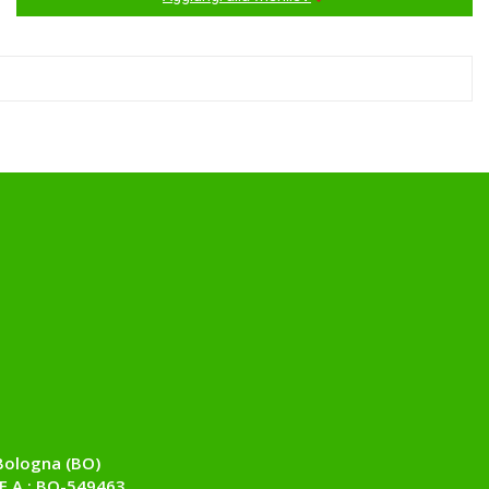
Bologna (BO)
E.A.: BO-549463