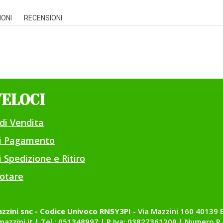
IONI
RECENSIONI
VELOCI
di Vendita
di Pagamento
 Spedizione e Ritiro
otare
zzini snc - Codice Univoco RN5Y3PI
- Via Mazzini 160 40139 
azzini.it
|
Tel.: 051348997
| P.Iva: 03827361209 | Numero R.