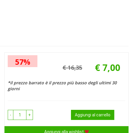
57%
€ 7,00
€ 16,35
Prezzo
Sconto
scontato
del
*il prezzo barrato è il prezzo più basso degli ultimi 30
giorni
-
+
Aggiungi al carrello
Aggiungi alla wishlist