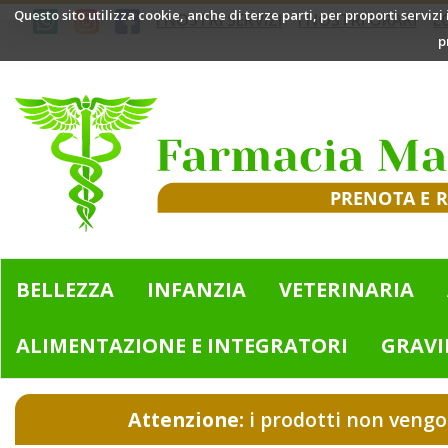
Passa
Questo sito utilizza cookie, anche di terze parti, per proporti servizi
I NOSTRI SERVIZI
I NOSTRI ORARI
L
al
p
contenuto
principale
Farmacia
Mazzini
|
Bologna
(BO)
BELLEZZA
INFANZIA
VETERINARIA
ALIMENTAZIONE E INTEGRATORI
GRAVI
Attenzione:
i prodotti non vengo