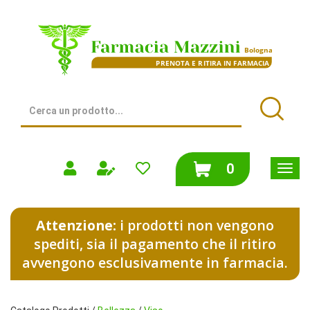
Passa
al
Farmacia
contenuto
Mazzini
principale
|
Bologna
(BO)
Cerca
Prodotto
Cerca
prodotti
0
inseriti
Attenzione:
i prodotti non vengono
spediti, sia il pagamento che il ritiro
avvengono esclusivamente in farmacia.