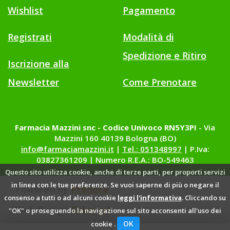
Wishlist
Pagamento
Registrati
Modalità di
Spedizione e Ritiro
Iscrizione alla
Newsletter
Come Prenotare
Farmacia Mazzini snc - Codice Univoco RN5Y3PI
- Via
Mazzini 160 40139 Bologna (BO)
info@farmaciamazzini.it
|
Tel.: 051348997
| P.Iva:
03827361209 | Numero R.E.A.: BO-549463
Questo sito utilizza cookie, anche di terze parti, per proporti servizi
in linea con le tue preferenze. Se vuoi saperne di più o negare il
Powered by
Prenofa
consenso a tutti o ad alcuni cookie
leggi l'informativa
. Cliccando su
Web Design
Fulcri srl
"OK" o proseguendo la navigazione sul sito acconsenti all'uso dei
OK
cookie .