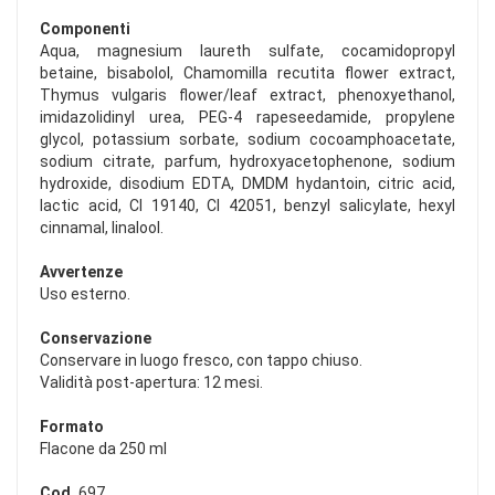
Componenti
Aqua, magnesium laureth sulfate, cocamidopropyl
betaine, bisabolol, Chamomilla recutita flower extract,
Thymus vulgaris flower/leaf extract, phenoxyethanol,
imidazolidinyl urea, PEG-4 rapeseedamide, propylene
glycol, potassium sorbate, sodium cocoamphoacetate,
sodium citrate, parfum, hydroxyacetophenone, sodium
hydroxide, disodium EDTA, DMDM hydantoin, citric acid,
lactic acid, CI 19140, CI 42051, benzyl salicylate, hexyl
cinnamal, linalool.
Avvertenze
Uso esterno.
Conservazione
Conservare in luogo fresco, con tappo chiuso.
Validità post-apertura: 12 mesi.
Formato
Flacone da 250 ml
Cod.
697