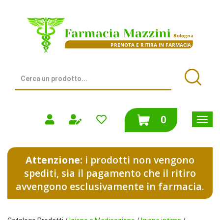
Passa
al
Farmacia
contenuto
Mazzini
principale
|
Bologna
(BO)
Cerca
Prodotto
Cerca
prodotti
0
inseriti
Attenzione:
i prodotti non vengono
spediti, sia il pagamento che il ritiro
avvengono esclusivamente in farmacia.