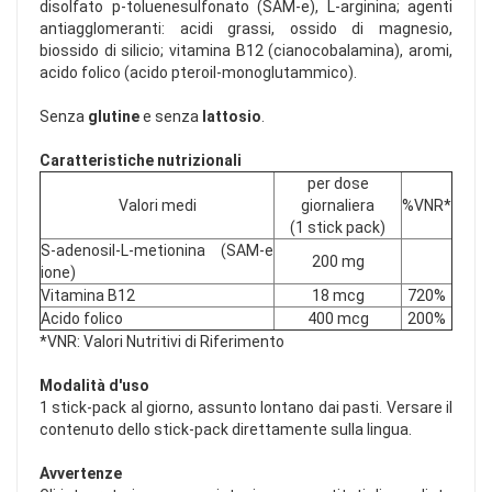
disolfato p-toluenesulfonato (SAM-e), L-arginina; agenti
antiagglomeranti: acidi grassi, ossido di magnesio,
biossido di silicio; vitamina B12 (cianocobalamina), aromi,
acido folico (acido pteroil-monoglutammico).
Senza
glutine
e senza
lattosio
.
Caratteristiche nutrizionali
per dose
Valori medi
giornaliera
%VNR*
(1 stick pack)
S-adenosil-L-metionina (SAM-e
200 mg
ione)
Vitamina B12
18 mcg
720%
Acido folico
400 mcg
200%
*VNR: Valori Nutritivi di Riferimento
Modalità d'uso
1 stick-pack al giorno, assunto lontano dai pasti. Versare il
contenuto dello stick-pack direttamente sulla lingua.
Avvertenze