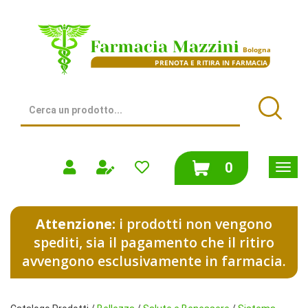
Passa
al
Farmacia
contenuto
Mazzini
principale
|
Bologna
(BO)
Cerca
Prodotto
Cerca
prodotti
0
inseriti
Attenzione:
i prodotti non vengono
spediti, sia il pagamento che il ritiro
avvengono esclusivamente in farmacia.