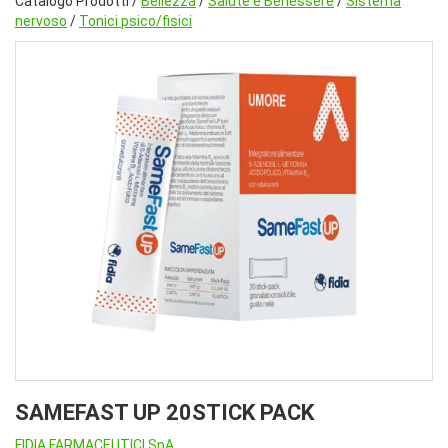
Catalogo Prodotti /
Bellezza
/
Salute e Benessere
/
Sistema
nervoso
/
Tonici psico/fisici
SAMEFAST UP 20STICK PACK
FIDIA FARMACEUTICI SpA