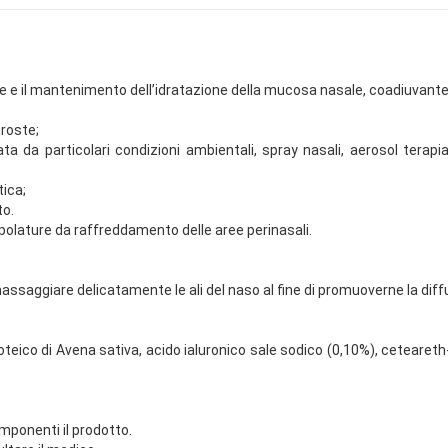
e e il mantenimento dell’idratazione della mucosa nasale, coadiuvante i
croste;
a da particolari condizioni ambientali, spray nasali, aerosol terapi
tica;
to.
epolature da raffreddamento delle aree perinasali.
massaggiare delicatamente le ali del naso al fine di promuoverne la diff
teico di Avena sativa, acido ialuronico sale sodico (0,10%), ceteareth
omponenti il prodotto.