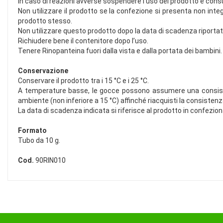
In caso di reazioni avverse sospendere l’uso del prodotto e consu
Non utilizzare il prodotto se la confezione si presenta non in
prodotto stesso.
Non utilizzare questo prodotto dopo la data di scadenza riportat
Richiudere bene il contenitore dopo l’uso.
Tenere Rinopanteina fuori dalla vista e dalla portata dei bambini.
Conservazione
Conservare il prodotto tra i 15 °C e i 25 °C.
A temperature basse, le gocce possono assumere una consisten
ambiente (non inferiore a 15 °C) affinché riacquisti la consistenza
La data di scadenza indicata si riferisce al prodotto in confez
Formato
Tubo da 10 g.
Cod.
90RIN010