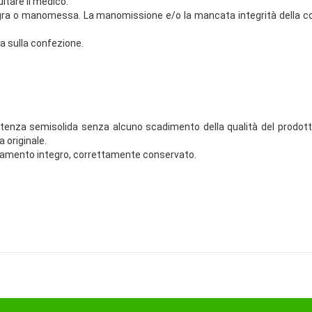
ltare il medico.
tegra o manomessa. La manomissione e/o la mancata integrità della c
a sulla confezione.
za semisolida senza alcuno scadimento della qualità del prodotto.
 originale.
ionamento integro, correttamente conservato.