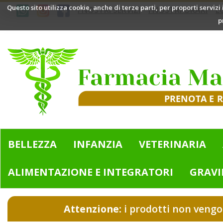
Passa
Questo sito utilizza cookie, anche di terze parti, per proporti servizi
I NOSTRI SERVIZI
I NOSTRI ORARI
L
al
p
contenuto
principale
Farmacia
Mazzini
|
Bologna
(BO)
BELLEZZA
INFANZIA
VETERINARIA
ALIMENTAZIONE E INTEGRATORI
GRAVI
Attenzione:
i prodotti non vengo