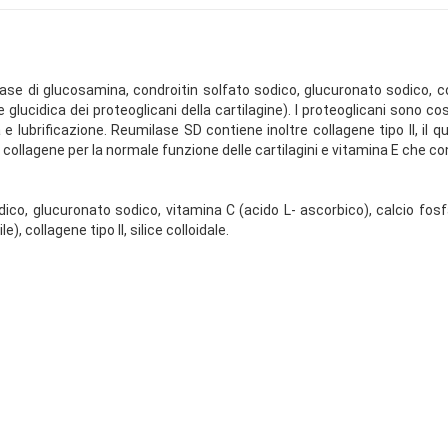
a base di glucosamina, condroitin solfato sodico, glucuronato sodico, 
glucidica dei proteoglicani della cartilagine). I proteoglicani sono co
 lubrificazione. Reumilase SD contiene inoltre collagene tipo II, il q
ollagene per la normale funzione delle cartilagini e vitamina E che cont
dico, glucuronato sodico, vitamina C (acido L- ascorbico), calcio fosfa
, collagene tipo II, silice colloidale.