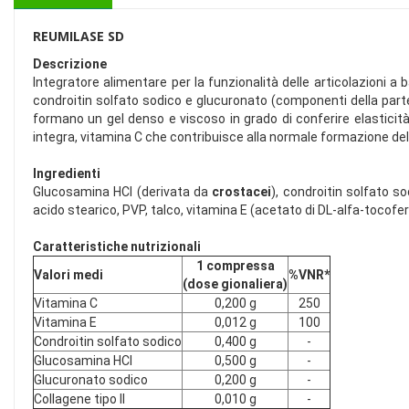
REUMILASE SD
Descrizione
Integratore alimentare per la funzionalità delle articolazioni 
condroitin solfato sodico e glucuronato (componenti della parte 
formano un gel denso e viscoso in grado di conferire elasticità e
integra, vitamina C che contribuisce alla normale formazione del c
Ingredienti
Glucosamina HCl (derivata da
crostacei
), condroitin solfato so
acido stearico, PVP, talco, vitamina E (acetato di DL-alfa-tocoferile)
Caratteristiche nutrizionali
1 compressa
Valori medi
%VNR*
(dose gionaliera)
Vitamina C
0,200 g
250
Vitamina E
0,012 g
100
Condroitin solfato sodico
0,400 g
-
Glucosamina HCl
0,500 g
-
Glucuronato sodico
0,200 g
-
Collagene tipo II
0,010 g
-