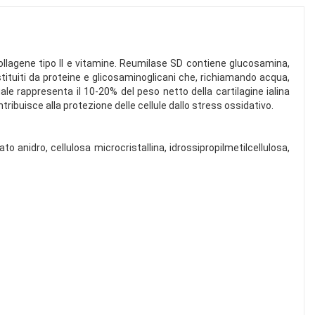
collagene tipo II e vitamine. Reumilase SD contiene glucosamina,
stituiti da proteine e glicosaminoglicani che, richiamando acqua,
uale rappresenta il 10-20% del peso netto della cartilagine ialina
ribuisce alla protezione delle cellule dallo stress ossidativo.
to anidro, cellulosa microcristallina, idrossipropilmetilcellulosa,