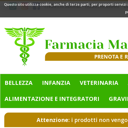
Passa
Questo sito utilizza cookie, anche di terze parti, per proporti servizi
I NOSTRI SERVIZI
I NOSTRI ORARI
L
al
p
contenuto
principale
Farmacia
Mazzini
|
Bologna
(BO)
BELLEZZA
INFANZIA
VETERINARIA
ALIMENTAZIONE E INTEGRATORI
GRAVI
Attenzione:
i prodotti non vengo