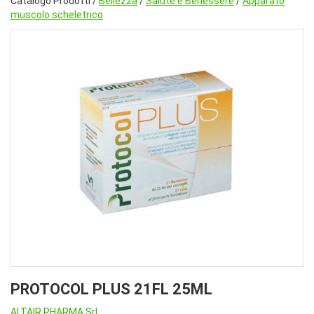
Catalogo Prodotti /
Bellezza
/
Salute e Benessere
/
Apparato
muscolo scheletrico
PROTOCOL PLUS 21FL 25ML
ALTAIR PHARMA Srl