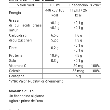
Caratteristiche nutrizionali
Valori medi
100 ml
1 flaconcino
%VNR*
448 kJ / 105
112 kJ / 26
Energia
kcal
kcal
Grassi
<0,1 g
<0,1 g
di cui acidi grassi
<0,1 g
<0,1 g
saturi
Carboidrati
6,5 g
1,6 g
di cui zuccheri
5,2 g
1,3 g
<0,1 g
Fibre
0,2 g
<0,1 g
Proteine
18,9 g
4,5 g
Sale
0,3 g
<0,1 g
Vitamina C
80 mg
100%
Selenio
55 mcg
100%
Collagene
5 g
*VNR: Valori Nutritivi di Riferimento
Modalità d’uso
Un flaconcino al giorno.
Agitare prima dell’uso.