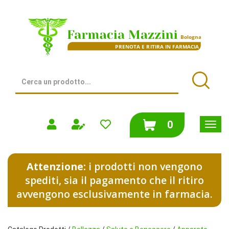
Passa
al
Farmacia
contenuto
Mazzini
principale
|
Bologna
(BO)
Cerca
Prodotto
Cerca
prodotti
0
inseriti
Attenzione:
i prodotti non vengono
spediti, sia il pagamento che il ritiro
avvengono esclusivamente in farmacia.