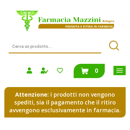
Passa
al
Farmacia
contenuto
Mazzini
principale
|
Bologna
(BO)
Cerca
Prodotto
Cerca
prodotti
0
inseriti
Attenzione:
i prodotti non vengono
spediti, sia il pagamento che il ritiro
avvengono esclusivamente in farmacia.