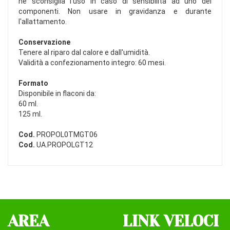
ne sconsiglia l'uso in caso di sensibilità ad uno dei
componenti. Non usare in gravidanza e durante
l'allattamento.
Conservazione
Tenere al riparo dal calore e dall'umidità.
Validità a confezionamento integro: 60 mesi.
Formato
Disponibile in flaconi da:
60 ml.
125 ml.
Cod.
PROPOL0TMGT06
Cod.
UA.PROPOLGT12
AREA
LINK VELOCI