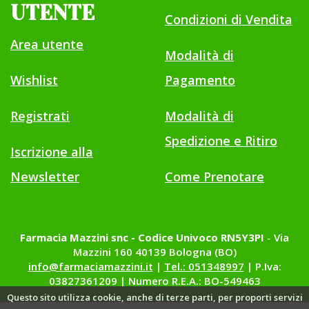
UTENTE
Condizioni di Vendita
Area utente
Modalità di
Wishlist
Pagamento
Registrati
Modalità di
Spedizione e Ritiro
Iscrizione alla
Newsletter
Come Prenotare
Farmacia Mazzini snc - Codice Univoco RN5Y3PI
- Via
Mazzini 160 40139 Bologna (BO)
info@farmaciamazzini.it
|
Tel.: 051348997
| P.Iva:
03827361209 | Numero R.E.A.: BO-549463
Questo sito utilizza cookie, anche di terze parti, per proporti servizi