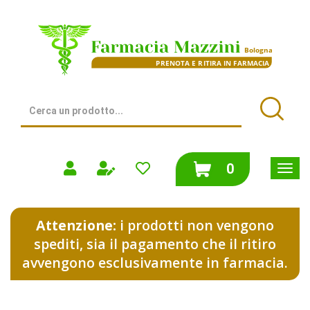
Passa
al
Farmacia
contenuto
Mazzini
principale
|
Bologna
(BO)
Cerca
Prodotto
Cerca
prodotti
0
inseriti
Attenzione:
i prodotti non vengono
spediti, sia il pagamento che il ritiro
avvengono esclusivamente in farmacia.