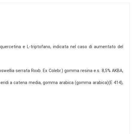
3, quercetina e L-triptofano, indicata nel caso di aumentato del
(Boswellia serrata Roxb. Ex Colebr.) gomma resina e.s. 8,5% AKBA,
gliceridi a catena media, gomma arabica (gomma arabica)(E 414),