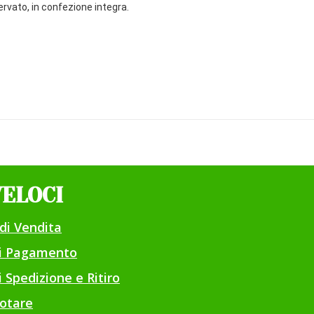
rvato, in confezione integra.
VELOCI
di Vendita
di Pagamento
 Spedizione e Ritiro
otare