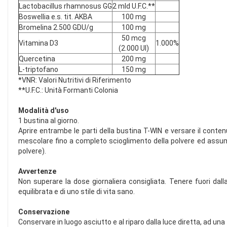
Lactobacillus rhamnosus GG
2 mld U.F.C.**
Boswellia e.s. tit. AKBA
100 mg
Bromelina 2.500 GDU/g
100 mg
50 mcg
Vitamina D3
1.000%
(2.000 UI)
Quercetina
200 mg
L-triptofano
150 mg
*VNR: Valori Nutritivi di Riferimento
**U.F.C.: Unità Formanti Colonia
Modalità d'uso
1 bustina al giorno.
Aprire entrambe le parti della bustina T-WIN e versare il cont
mescolare fino a completo scioglimento della polvere ed assume
polvere).
Avvertenze
Non superare la dose giornaliera consigliata. Tenere fuori dalla
equilibrata e di uno stile di vita sano.
Conservazione
Conservare in luogo asciutto e al riparo dalla luce diretta, ad un