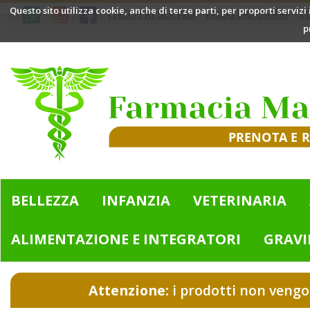
Passa
Questo sito utilizza cookie, anche di terze parti, per proporti servizi
I NOSTRI SERVIZI
I NOSTRI ORARI
L
al
p
contenuto
principale
Farmacia
Mazzini
|
Bologna
(BO)
BELLEZZA
INFANZIA
VETERINARIA
ALIMENTAZIONE E INTEGRATORI
GRAVI
Attenzione:
i prodotti non vengo