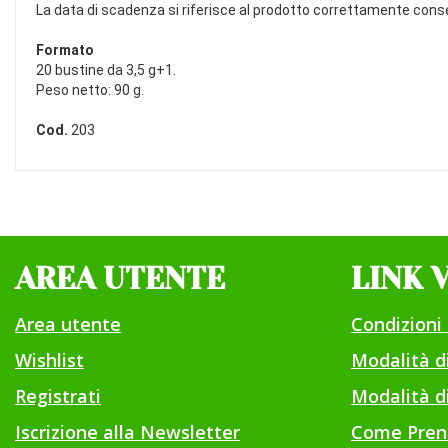
La data di scadenza si riferisce al prodotto correttamente conse
Formato
20 bustine da 3,5 g+1.
Peso netto: 90 g.
Cod.
203
AREA UTENTE
LINK 
Area utente
Condizioni 
Wishlist
Modalità 
Registrati
Modalità di
Iscrizione alla Newsletter
Come Pren