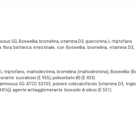
nosus GG, Boswellia, bromelina, vitamina D3, quercetina, L-triptofano.
la flora batterica intestinale, con Boswellia, bromelina, vitamina D
ere, L-triptofano, maltodestrina, bromelina (maltodestrina), Boswellia 
orante: sucralosio (E 955); polisorbato 80 (E 433).
 rhamnosus GG ATCC 53103, polvere colecalciferolo [vitamina D3, tri
41ii)]; agente antiagglomerante: biossido di silicio (E 551).