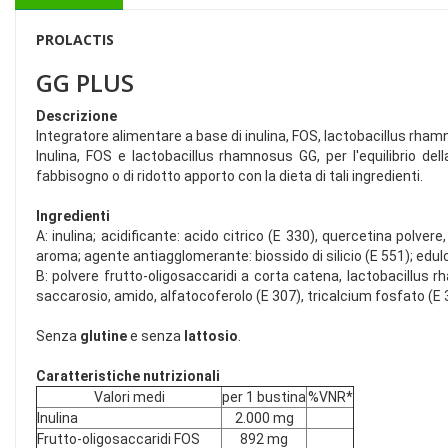
PROLACTIS
GG PLUS
Descrizione
Integratore alimentare a base di inulina, FOS, lactobacillus rham
Inulina, FOS e lactobacillus rhamnosus GG, per l'equilibrio del
fabbisogno o di ridotto apporto con la dieta di tali ingredienti.
Ingredienti
A: inulina; acidificante: acido citrico (E 330), quercetina polv
aroma; agente antiagglomerante: biossido di silicio (E 551); edulc
B: polvere frutto-oligosaccaridi a corta catena, lactobacillus
saccarosio, amido, alfatocoferolo (E 307), tricalcium fosfato (E 3
Senza
glutine
e senza
lattosio
.
Caratteristiche nutrizionali
Valori medi
per 1 bustina
%VNR*
Inulina
2.000 mg
Frutto-oligosaccaridi FOS
892 mg