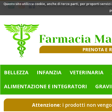
Passa
Questo sito utilizza cookie, anche di terze parti, per proporti servizi
I NOSTRI SERVIZI
I NOSTRI ORARI
L
al
p
contenuto
principale
Farmacia
Mazzini
|
Bologna
(BO)
BELLEZZA
INFANZIA
VETERINARIA
ALIMENTAZIONE E INTEGRATORI
GRAVI
Attenzione:
i prodotti non vengo