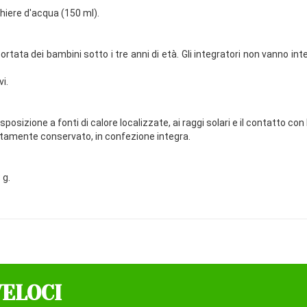
iere d'acqua (150 ml).
ortata dei bambini sotto i tre anni di età. Gli integratori non vanno int
i.
sizione a fonti di calore localizzate, ai raggi solari e il contatto con 
ettamente conservato, in confezione integra.
 g.
VELOCI