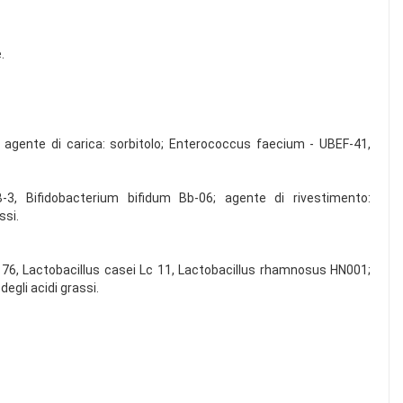
.
, agente di carica: sorbitolo; Enterococcus faecium - UBEF-41,
-3, Bifidobacterium bifidum Bb-06; agente di rivestimento:
ssi.
176, Lactobacillus casei Lc 11, Lactobacillus rhamnosus HN001;
egli acidi grassi.