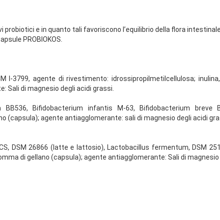
probiotici e in quanto tali favoriscono l’equilibrio della flora intestinale
capsule PROBIOKOS.
I-3799, agente di rivestimento: idrossipropilmetilcellulosa; inulina
 Sali di magnesio degli acidi grassi.
um BB536, Bifidobacterium infantis M-63, Bifidobacterium breve B
ano (capsula); agente antiagglomerante: sali di magnesio degli acidi gra
92 CS, DSM 26866 (latte e lattosio), Lactobacillus fermentum, DSM 25
 gomma di gellano (capsula); agente antiagglomerante: Sali di magnesio d