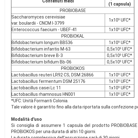
Contenuti medi
(1 capsula)
PROBIOBASE
Saccharomyces cerevisiae
1x10
UFC*
9
var. boulardii - CNCM I-3799
Enterococcus faecium - UBEF-41
1x10
UFC*
9
PROBIOKAL
Bifidobacterium longum BB536
1x10
UFC*
9
Bifidobacterium infantis M-63
0,5x10
UFC*
9
Bifidobacterium breve B-3
0,5x10
UFC*
9
Bifidobacterium bifidum Bb-06
0,5x10
UFC*
9
PROBIOKOS
Lactobacillus reuteri LR92 CS, DSM 26866
1x10
UFC*
9
Lactobacillus fermentum DSM 25176
1x10
UFC*
9
Lactobacillus casei Lc 11
1x10
UFC*
9
Lactobacillus rhamnosus HN001
1x10
UFC*
9
*UFC: Unità Formanti Colonia.
Tale valore è garantito fino alla data riportata sulla confezione
Modalità d'uso
Si consiglia di assumere 1 capsula del prodotto PROBIOBASE 
PROBIOKOS per una durata di altri 10 giorni.
La durata complessiva dell’assunzione sarà di 30 giorni.