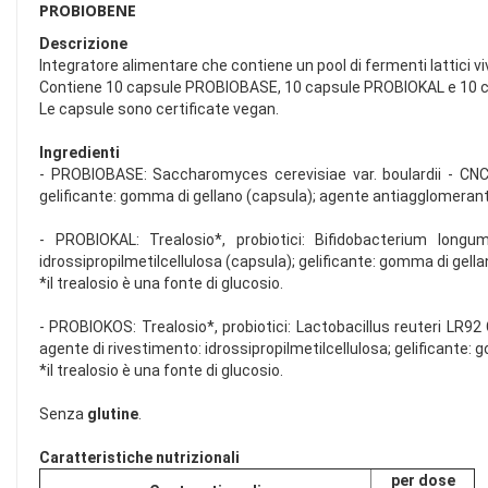
PROBIOBENE
Descrizione
Integratore alimentare che contiene un pool di fermenti lattici vivi 
Contiene 10 capsule PROBIOBASE, 10 capsule PROBIOKAL e 10 
Le capsule sono certificate vegan.
Ingredienti
- PROBIOBASE: Saccharomyces cerevisiae var. boulardii - CNCM 
gelificante: gomma di gellano (capsula); agente antiagglomerante:
- PROBIOKAL: Trealosio*, probiotici: Bifidobacterium long
idrossipropilmetilcellulosa (capsula); gelificante: gomma di gell
*il trealosio è una fonte di glucosio.
- PROBIOKOS: Trealosio*, probiotici: Lactobacillus reuteri LR
agente di rivestimento: idrossipropilmetilcellulosa; gelificante:
*il trealosio è una fonte di glucosio.
Senza
glutine
.
Caratteristiche nutrizionali
per dose