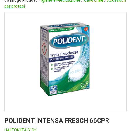
Catalogo Prodotti /
Igiene e Medicazione
/
Cavo orale
/
Accessori
per protesi
POLIDENT INTENSA FRESCH 66CPR
HALEON ITALY Srl