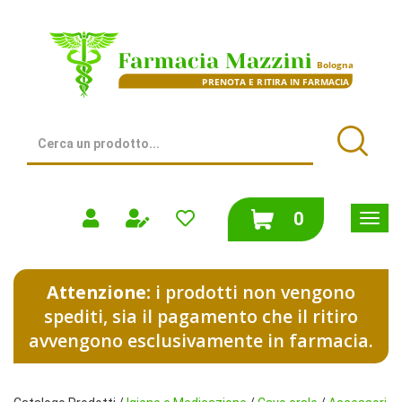
Passa
al
Farmacia
contenuto
Mazzini
principale
|
Bologna
(BO)
Cerca
Prodotto
Cerca
prodotti
0
inseriti
Attenzione:
i prodotti non vengono
spediti, sia il pagamento che il ritiro
avvengono esclusivamente in farmacia.