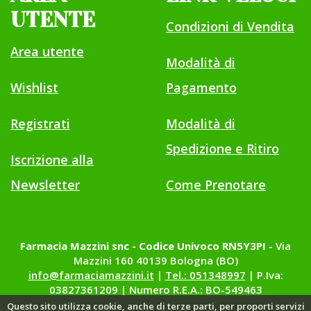
UTENTE
Condizioni di Vendita
Area utente
Modalità di
Wishlist
Pagamento
Registrati
Modalità di
Spedizione e Ritiro
Iscrizione alla
Newsletter
Come Prenotare
Farmacia Mazzini snc - Codice Univoco RN5Y3PI
- Via
Mazzini 160 40139 Bologna (BO)
info@farmaciamazzini.it
|
Tel.: 051348997
| P.Iva:
03827361209 | Numero R.E.A.: BO-549463
Questo sito utilizza cookie, anche di terze parti, per proporti servizi