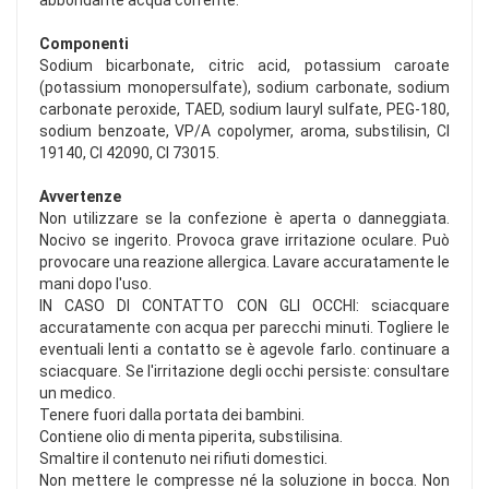
abbondante acqua corrente.
Componenti
Sodium bicarbonate, citric acid, potassium caroate
(potassium monopersulfate), sodium carbonate, sodium
carbonate peroxide, TAED, sodium lauryl sulfate, PEG-180,
sodium benzoate, VP/A copolymer, aroma, substilisin, CI
19140, CI 42090, CI 73015.
Avvertenze
Non utilizzare se la confezione è aperta o danneggiata.
Nocivo se ingerito. Provoca grave irritazione oculare. Può
provocare una reazione allergica. Lavare accuratamente le
mani dopo l'uso.
IN CASO DI CONTATTO CON GLI OCCHI: sciacquare
accuratamente con acqua per parecchi minuti. Togliere le
eventuali lenti a contatto se è agevole farlo. continuare a
sciacquare. Se l'irritazione degli occhi persiste: consultare
un medico.
Tenere fuori dalla portata dei bambini.
Contiene olio di menta piperita, substilisina.
Smaltire il contenuto nei rifiuti domestici.
Non mettere le compresse né la soluzione in bocca. Non