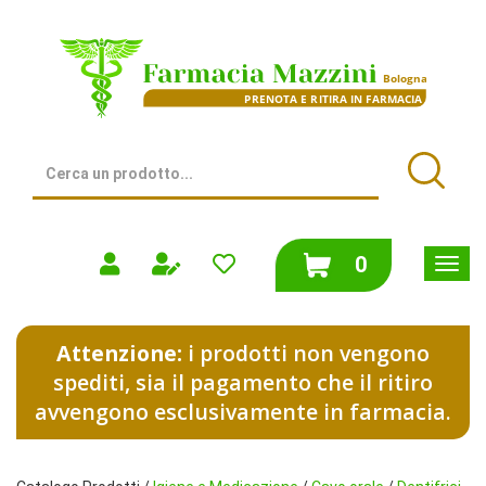
Passa
al
Farmacia
contenuto
Mazzini
principale
|
Bologna
(BO)
Cerca
Prodotto
Cerca
prodotti
0
inseriti
Attenzione:
i prodotti non vengono
spediti, sia il pagamento che il ritiro
avvengono esclusivamente in farmacia.