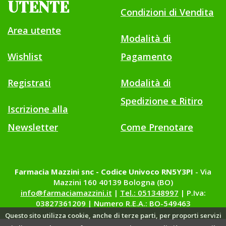
UTENTE
Condizioni di Vendita
Area utente
Modalità di
Wishlist
Pagamento
Registrati
Modalità di
Spedizione e Ritiro
Iscrizione alla
Newsletter
Come Prenotare
Farmacia Mazzini snc - Codice Univoco RN5Y3PI
- Via
Mazzini 160 40139 Bologna (BO)
info@farmaciamazzini.it
|
Tel.: 051348997
| P.Iva:
03827361209 | Numero R.E.A.: BO-549463
Questo sito utilizza cookie, anche di terze parti, per proporti servizi