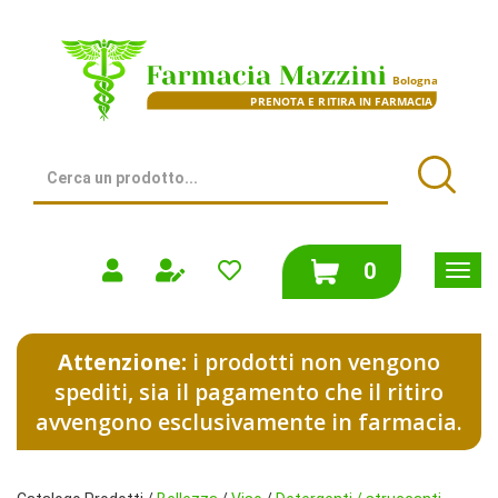
Passa
al
Farmacia
contenuto
Mazzini
principale
|
Bologna
(BO)
Cerca
Prodotto
Cerca
prodotti
0
inseriti
Attenzione:
i prodotti non vengono
spediti, sia il pagamento che il ritiro
avvengono esclusivamente in farmacia.