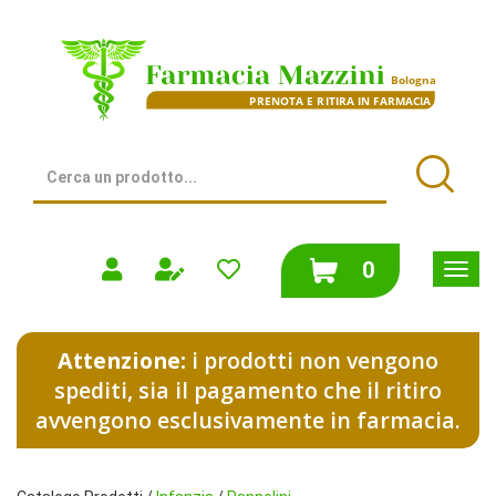
Passa
al
Farmacia
contenuto
Mazzini
principale
|
Bologna
(BO)
Cerca
Prodotto
Cerca
prodotti
0
inseriti
Attenzione:
i prodotti non vengono
spediti, sia il pagamento che il ritiro
avvengono esclusivamente in farmacia.