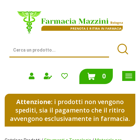
Passa
al
Farmacia
contenuto
Mazzini
principale
|
Bologna
(BO)
Cerca
Prodotto
Cerca
prodotti
0
inseriti
Attenzione:
i prodotti non vengono
spediti, sia il pagamento che il ritiro
avvengono esclusivamente in farmacia.