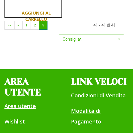
30CPR
RIL
RAPIDO
NEW
Aggiungi NOVANIGHT
41 - 41 di 41
««
«
1
2
3
30CPR
RIL
Consigliati
RAPIDO
NEW al
carrello
AREA
LINK VELOCI
UTENTE
Condizioni di Vendita
Area utente
Modalità di
Wishlist
Pagamento