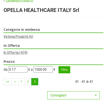
/
Catalogo Prodotti
OPELLA HEALTHCARE ITALY Srl
Categorie in evidenza
Vetrina Prodotti
(6)
In Offerta
In Offerta
(474)
Prezzo
filtra
filtra
da
€
a
€
da
a
41 - 41 di 41
««
«
1
2
3
Consigliati