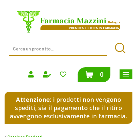
Passa
al
Farmacia
contenuto
Mazzini
principale
|
Bologna
(BO)
Cerca
Prodotto
Cerca
prodotti
0
inseriti
Attenzione:
i prodotti non vengono
spediti, sia il pagamento che il ritiro
avvengono esclusivamente in farmacia.