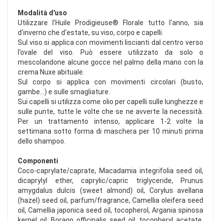
Modalità d'uso
Utilizzare l'Huile Prodigieuse® Florale tutto l'anno, sia
d'inverno che d'estate, su viso, corpo e capelli.
Sul viso si applica con movimenti liscianti dal centro verso
l’ovale del viso. Può essere utilizzato da solo o
mescolandone alcune gocce nel palmo della mano con la
crema Nuxe abituale.
Sul corpo si applica con movimenti circolari (busto,
gambe...) e sulle smagliature.
Sui capelli si utilizza come olio per capelli sulle lunghezze e
sulle punte, tutte le volte che se ne avverte la necessità.
Per un trattamento intenso, applicare 1-2 volte la
settimana sotto forma di maschera per 10 minuti prima
dello shampoo.
Componenti
Coco-caprylate/caprate, Macadamia integrifolia seed oil,
dicaprylyl ether, caprylic/capric triglyceride, Prunus
amygdalus dulcis (sweet almond) oil, Corylus avellana
(hazel) seed oil, parfum/fragrance, Camellia oleifera seed
oil, Camellia japonica seed oil, tocopherol, Argania spinosa
kernel oil, Borago officinalis seed oil, tocopheryl acetate,