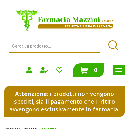
Passa
al
Farmacia
contenuto
Mazzini
principale
|
Bologna
(BO)
Cerca
Prodotto
Cerca
prodotti
0
inseriti
Attenzione:
i prodotti non vengono
spediti, sia il pagamento che il ritiro
avvengono esclusivamente in farmacia.