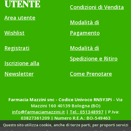
UTENTE
Condizioni di Vendita
Area utente
Modalità di
Wishlist
Pagamento
Registrati
Modalità di
Spedizione e Ritiro
Iscrizione alla
Newsletter
Come Prenotare
Farmacia Mazzini snc - Codice Univoco RN5Y3PI
- Via
Mazzini 160 40139 Bologna (BO)
info@farmaciamazzini.it
|
Tel.: 051348997
| P.Iva:
03827361209 | Numero R.E.A.: BO-549463
Questo sito utilizza cookie, anche di terze parti, per proporti servizi