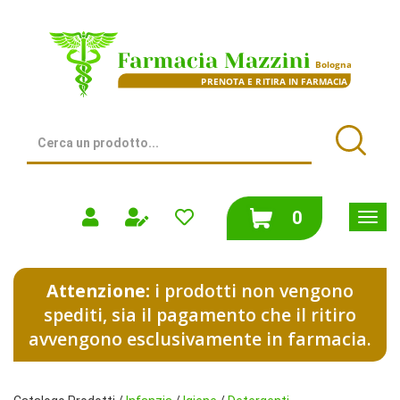
Passa
al
Farmacia
contenuto
Mazzini
principale
|
Bologna
(BO)
Cerca
Prodotto
Cerca
prodotti
0
inseriti
Attenzione:
i prodotti non vengono
spediti, sia il pagamento che il ritiro
avvengono esclusivamente in farmacia.