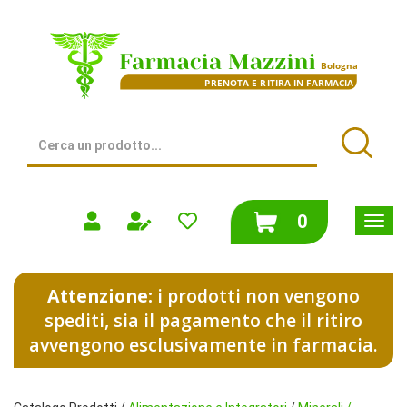
Passa
al
Farmacia
contenuto
Mazzini
principale
|
Bologna
(BO)
Cerca
Prodotto
Cerca
prodotti
0
inseriti
Attenzione:
i prodotti non vengono
spediti, sia il pagamento che il ritiro
avvengono esclusivamente in farmacia.