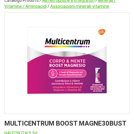
Catalogo Prodotti /
Alimentazione e Integratori
/
Minerali /
Vitamine / Aminoacidi
/
Associazioni minerali-vitamine
MULTICENTRUM BOOST MAGNE30BUST
HALEON ITALY Srl