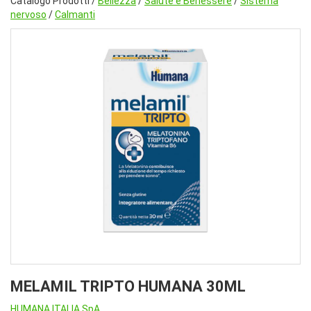
Catalogo Prodotti /
Bellezza
/
Salute e Benessere
/
Sistema
nervoso
/
Calmanti
MELAMIL TRIPTO HUMANA 30ML
HUMANA ITALIA SpA