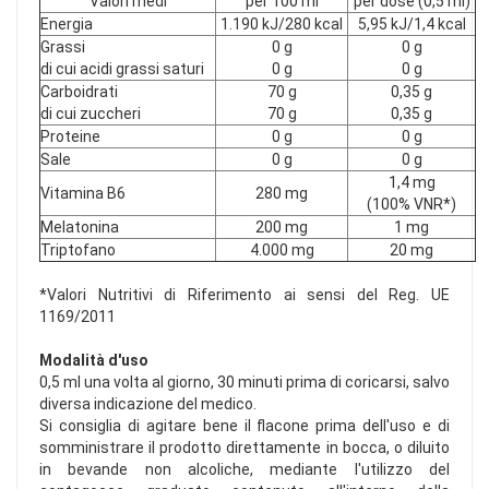
Valori medi
per 100 ml
per dose (0,5 ml)
Energia
1.190 kJ/280 kcal
5,95 kJ/1,4 kcal
Grassi
0 g
0 g
di cui acidi grassi saturi
0 g
0 g
Carboidrati
70 g
0,35 g
di cui zuccheri
70 g
0,35 g
Proteine
0 g
0 g
Sale
0 g
0 g
1,4 mg
Vitamina B6
280 mg
(100% VNR*)
Melatonina
200 mg
1 mg
Triptofano
4.000 mg
20 mg
*Valori Nutritivi di Riferimento ai sensi del Reg. UE
1169/2011
Modalità d'uso
0,5 ml una volta al giorno, 30 minuti prima di coricarsi, salvo
diversa indicazione del medico.
Si consiglia di agitare bene il flacone prima dell'uso e di
somministrare il prodotto direttamente in bocca, o diluito
in bevande non alcoliche, mediante l'utilizzo del