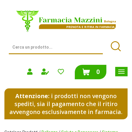
Passa
al
Farmacia
contenuto
Mazzini
principale
|
Bologna
(BO)
Cerca
Prodotto
Cerca
prodotti
0
inseriti
Attenzione:
i prodotti non vengono
spediti, sia il pagamento che il ritiro
avvengono esclusivamente in farmacia.