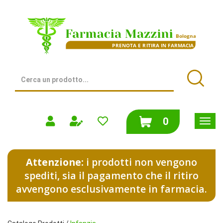
Passa
al
Farmacia
contenuto
Mazzini
principale
|
Bologna
(BO)
Cerca
Prodotto
Cerca
prodotti
0
inseriti
Attenzione:
i prodotti non vengono
spediti, sia il pagamento che il ritiro
avvengono esclusivamente in farmacia.