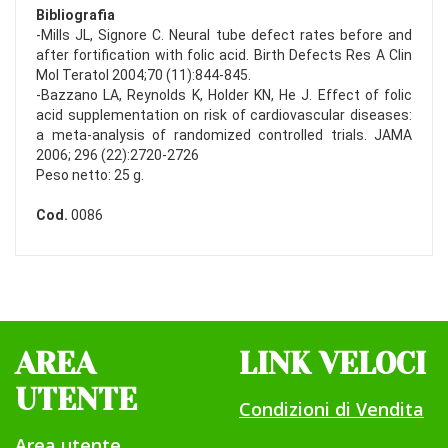
Bibliografia
-Mills JL, Signore C. Neural tube defect rates before and
after fortification with folic acid. Birth Defects Res A Clin
Mol Teratol 2004;70 (11):844-845.
-Bazzano LA, Reynolds K, Holder KN, He J. Effect of folic
acid supplementation on risk of cardiovascular diseases:
a meta-analysis of randomized controlled trials. JAMA
2006; 296 (22):2720-2726
Peso netto: 25 g.
Cod.
0086
AREA
LINK VELOCI
UTENTE
Condizioni di Vendita
Area utente