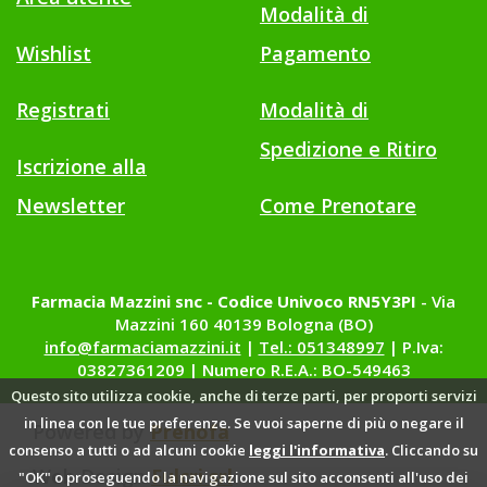
Modalità di
Wishlist
Pagamento
Registrati
Modalità di
Spedizione e Ritiro
Iscrizione alla
Newsletter
Come Prenotare
Farmacia Mazzini snc - Codice Univoco RN5Y3PI
- Via
Mazzini 160 40139 Bologna (BO)
info@farmaciamazzini.it
|
Tel.: 051348997
| P.Iva:
03827361209 | Numero R.E.A.: BO-549463
Questo sito utilizza cookie, anche di terze parti, per proporti servizi
in linea con le tue preferenze. Se vuoi saperne di più o negare il
Powered by
Prenofa
consenso a tutti o ad alcuni cookie
leggi l'informativa
. Cliccando su
Web Design
Fulcri srl
"OK" o proseguendo la navigazione sul sito acconsenti all'uso dei