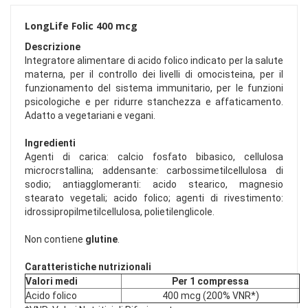
LongLife Folic 400 mcg
Descrizione
Integratore alimentare di acido folico indicato per la salute
materna, per il controllo dei livelli di omocisteina, per il
funzionamento del sistema immunitario, per le funzioni
psicologiche e per ridurre stanchezza e affaticamento.
Adatto a vegetariani e vegani.
Ingredienti
Agenti di carica: calcio fosfato bibasico, cellulosa
microcrstallina; addensante: carbossimetilcellulosa di
sodio; antiagglomeranti: acido stearico, magnesio
stearato vegetali; acido folico; agenti di rivestimento:
idrossipropilmetilcellulosa, polietilenglicole.
Non contiene
glutine
.
Caratteristiche nutrizionali
Valori medi
Per 1 compressa
Acido folico
400 mcg (200% VNR*)