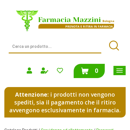
Passa
al
Farmacia
contenuto
Mazzini
principale
|
Bologna
(BO)
Cerca
Prodotto
Cerca
prodotti
0
inseriti
Attenzione:
i prodotti non vengono
spediti, sia il pagamento che il ritiro
avvengono esclusivamente in farmacia.