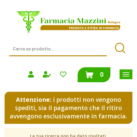
Passa
al
Farmacia
contenuto
Mazzini
principale
|
Bologna
(BO)
Cerca
Prodotto
Cerca
prodotti
0
inseriti
Attenzione:
i prodotti non vengono
spediti, sia il pagamento che il ritiro
avvengono esclusivamente in farmacia.
La tua ricerca non ha dato risultati.