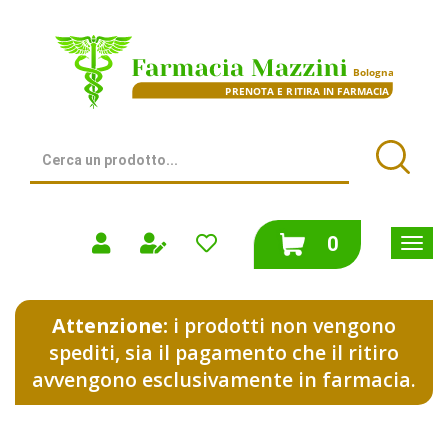
Passa
al
Farmacia
contenuto
Mazzini
principale
|
Bologna
(BO)
Cerca
Prodotto
Cerca
prodotti
0
inseriti
Attenzione:
i prodotti non vengono
spediti, sia il pagamento che il ritiro
avvengono esclusivamente in farmacia.