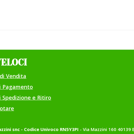
VELOCI
di Vendita
di Pagamento
 Spedizione e Ritiro
otare
zzini snc - Codice Univoco RN5Y3PI
- Via Mazzini 160 40139 