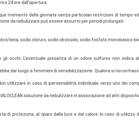
ntro 24 ore dall’apertura.
ue momento della giornata senza particolari restrizioni di tempo ed o
zione da nebulizzare può essere assunto per periodi prolungati.
ilcisteina, sodio cloruro, sodio idrossido, sodio fosfato monobasico bi
on gli occhi. L’eventuale presenza di un odore sulfureo non indica 
trebbe dar luogo a fenomeni di sensibilizzazione. Qualora si riscontrass
 Non utilizzare in caso di ipersensibilità individuale verso uno dei 
are IALOCLEAN soluzione da nebulizzare in associazione ad altri disposit
 di protezione, al riparo dalla luce e dal calore. In caso di utilizz