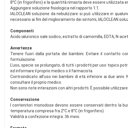
8°C (in frigorifero) e la quantità rimasta deve essere utilizzata e
Aggiungere soluzione fisiologica nel rapporto 1:1.
IALOCLEAN soluzione da nebulizzare si può utilizzare in qualunq
necessario ai fini del miglioramento dei sintomi, IALOCLEAN solu
Componenti
Acido ialuronico sale sodico, estratto di camomilla, EDTA, N-acet
Avvertenze
Tenere fuori dalla portata dei bambini. Evitare il contatto c
formulazione.
L’uso, specie se prolungato, di tutti i prodotti per uso topico po
ed informare il proprio medico o il farmacista.
Controindicato all’uso nei bambini di età inferiore ai due anni.
consultare il proprio medico.
Non sono note interazioni con altri prodotti. È possibile utilizz
Conservazione
I contenitori monodose devono essere conservati dentro la busta
temperatura compresa fra 2°C e 8°C (in frigorifero).
Validità a confezione integra: 36 mesi.