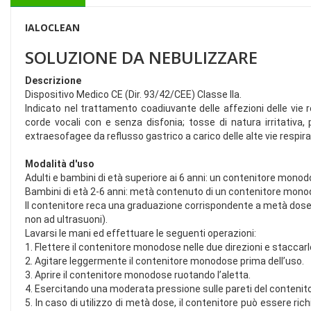
IALOCLEAN
SOLUZIONE DA NEBULIZZARE
Descrizione
Dispositivo Medico CE (Dir. 93/42/CEE) Classe IIa.
Indicato nel trattamento coadiuvante delle affezioni delle vie respi
corde vocali con e senza disfonia; tosse di natura irritativa,
extraesofagee da reflusso gastrico a carico delle alte vie respirato
Modalità d'uso
Adulti e bambini di età superiore ai 6 anni: un contenitore monod
Bambini di età 2-6 anni: metà contenuto di un contenitore monod
Il contenitore reca una graduazione corrispondente a metà dose.
non ad ultrasuoni).
Lavarsi le mani ed effettuare le seguenti operazioni:
1. Flettere il contenitore monodose nelle due direzioni e staccarlo
2. Agitare leggermente il contenitore monodose prima dell’uso.
3. Aprire il contenitore monodose ruotando l’aletta.
4. Esercitando una moderata pressione sulle pareti del contenito
5. In caso di utilizzo di metà dose, il contenitore può essere