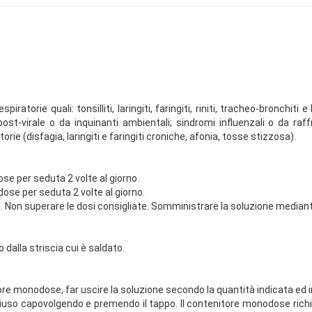
ratorie quali: tonsilliti, laringiti, faringiti, riniti, tracheo-bronchiti
 post-virale o da inquinanti ambientali; sindromi influenzali o da ra
rie (disfagia, laringiti e faringiti croniche, afonia, tosse stizzosa).
ose per seduta 2 volte al giorno.
ose per seduta 2 volte al giorno.
 Non superare le dosi consigliate. Somministrare la soluzione mediant
 dalla striscia cui è saldato.
re monodose, far uscire la soluzione secondo la quantità indicata ed 
 richiuso capovolgendo e premendo il tappo. Il contenitore monodose r