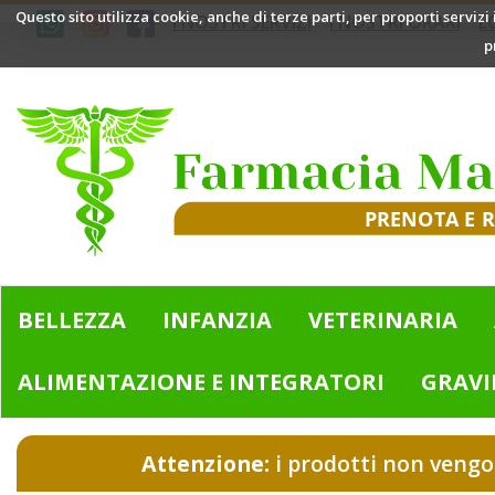
Passa
Questo sito utilizza cookie, anche di terze parti, per proporti servizi
I NOSTRI SERVIZI
I NOSTRI ORARI
L
al
p
contenuto
principale
Farmacia
Mazzini
|
Bologna
(BO)
BELLEZZA
INFANZIA
VETERINARIA
ALIMENTAZIONE E INTEGRATORI
GRAVI
Attenzione:
i prodotti non vengo