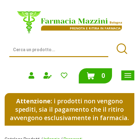
Passa
al
Farmacia
contenuto
Mazzini
principale
|
Bologna
(BO)
Cerca
Prodotto
Cerca
prodotti
0
inseriti
Attenzione:
i prodotti non vengono
spediti, sia il pagamento che il ritiro
avvengono esclusivamente in farmacia.