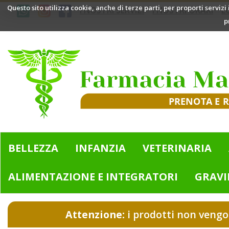
Passa
Questo sito utilizza cookie, anche di terze parti, per proporti servizi
I NOSTRI SERVIZI
I NOSTRI ORARI
L
al
p
contenuto
principale
Farmacia
Mazzini
|
Bologna
(BO)
BELLEZZA
INFANZIA
VETERINARIA
ALIMENTAZIONE E INTEGRATORI
GRAVI
Attenzione:
i prodotti non vengo