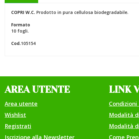
COPRI W.C.
Prodotto in pura cellulosa biodegradabile.
Formato
10 fogli.
Cod.
105154
AREA UTENTE
LINK 
Area utente
Condizioni 
Wishlist
Modalità 
Registrati
Modalità di
Iscrizione alla Newsletter
Come Pren