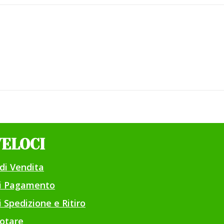
VELOCI
di Vendita
di Pagamento
 Spedizione e Ritiro
otare