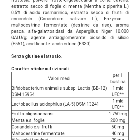
fruttosio, polvere frutto-oligosaccaridi a corta catena,
estratto secco di foglie di menta (Mentha x piperita L.)
0,5% di acido rosmarinico, estratto secco di frutti di
coriandolo (Coriandrum sativum L.), Enzymix -
maltodestrine fermentate (destrine da riso), aroma
pesca, alfa-galattosidasi da Aspergillus Niger 10.000
GALU/g; agente antiagglomerante: biossido di silicio
(E551); acidificante: acido citrico (E330).
Senza
glutine e lattosio
.
Caratteristiche nutrizionali
per 1
Valori medi
bustina
Bifidobacterium animalis subsp. Lactis (BB-12)
1 mld
DSM 15954
UFC**
1 mld
Lactobacillus acidophilus (LA-5) DSM 13241
UFC**
Frutto-oligosaccarisi
1.750 mg
Menta e.s. foglie
200 mg
Coriandolo e.s. frutti
50 mg
Maltodestrine fermentate
40 mg