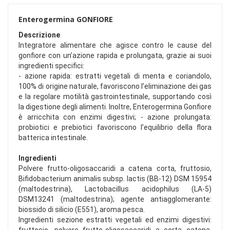
Enterogermina GONFIORE
Descrizione
Integratore alimentare che agisce contro le cause del
gonfiore con un’azione rapida e prolungata, grazie ai suoi
ingredienti specifici:
- azione rapida: estratti vegetali di menta e coriandolo,
100% di origine naturale, favoriscono l’eliminazione dei gas
e la regolare motilità gastrointestinale, supportando così
la digestione degli alimenti. Inoltre, Enterogermina Gonfiore
è arricchita con enzimi digestivi; - azione prolungata:
probiotici e prebiotici favoriscono l’equilibrio della flora
batterica intestinale.
Ingredienti
Polvere frutto-oligosaccaridi a catena corta, fruttosio,
Bifidobacterium animalis subsp. lactis (BB-12) DSM 15954
(maltodestrina), Lactobacillus acidophilus (LA-5)
DSM13241 (maltodestrina); agente antiagglomerante:
biossido di silicio (E551), aroma pesca.
Ingredienti sezione estratti vegetali ed enzimi digestivi: