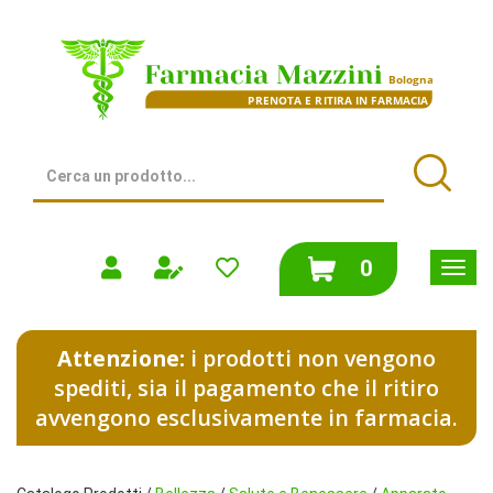
Passa
al
Farmacia
contenuto
Mazzini
principale
|
Bologna
(BO)
Cerca
Prodotto
Cerca
prodotti
0
inseriti
Attenzione:
i prodotti non vengono
spediti, sia il pagamento che il ritiro
avvengono esclusivamente in farmacia.