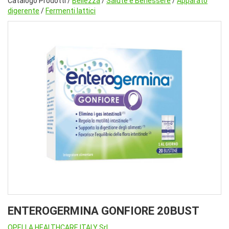
Catalogo Prodotti /
Bellezza
/
Salute e Benessere
/
Apparato
digerente
/
Fermenti lattici
ENTEROGERMINA GONFIORE 20BUST
OPELLA HEALTHCARE ITALY Srl