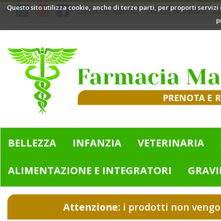
Passa
Questo sito utilizza cookie, anche di terze parti, per proporti servizi
I NOSTRI SERVIZI
I NOSTRI ORARI
L
al
p
contenuto
principale
Farmacia
Mazzini
|
Bologna
(BO)
BELLEZZA
INFANZIA
VETERINARIA
ALIMENTAZIONE E INTEGRATORI
GRAVI
Attenzione:
i prodotti non vengo