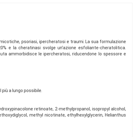
i micotiche, psoriasi, ipercheratosi e traumi. La sua formulazione
0% e la cheratinasi svolge un’azione esfoliante-cheratolitica.
ipetuta ammorbidisce le ipercheratosi, riducendone lo spessore e
l più a lungo possibile.
oxypinacolone retinoate, 2-methylpropanol, isopropyl alcohol,
 ethoxydiglycol, methyl nicotinate, ethylhexylglycerin, Helianthus