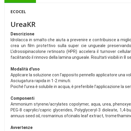
ECOCEL
UreaKR
Descrizione
Idrolacca in smalto che aiuta a prevenire e contribuisce a miglio
crea un film protettivo sulla super cie ungueale preservandol
L’idrossipinacolone retinoato (HPR) accelera il turnover cellul
facilitando il rinnovo della lamina ungueale. Risultati visibili in 8 
Modalità d'uso
Applicare la soluzione con l’apposito pennello applicatore una volt
Asciugatura rapida in 1-2 minuti.
Poiché l’urea è solubile in acqua, è preferibile l’applicazione la s
Componenti
Ammonium styrene/acrylates copolymer, aqua, urea, phenoxyeth
PEG-8 caprylic/capric glycerides, Polyglyceryl-3 dioleate, 1,4-bu
annuus seed oil, rosmarinus ofcinalis leaf extract, tromethamin
Avvertenze