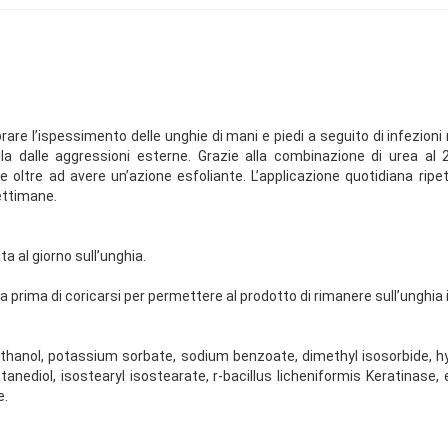
rare l’ispessimento delle unghie di mani e piedi a seguito di infezion
a dalle aggressioni esterne. Grazie alla combinazione di urea al 2
are oltre ad avere un’azione esfoliante. L’applicazione quotidiana r
settimane.
a al giorno sull’unghia.
era prima di coricarsi per permettere al prodotto di rimanere sull’unghia i
anol, potassium sorbate, sodium benzoate, dimethyl isosorbide, hydr
tanediol, isostearyl isostearate, r-bacillus licheniformis Keratinase,
e.